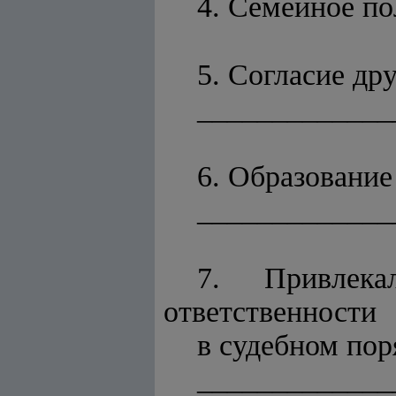
4. Семейное п
5. Согласие др
_____________
6. Образование
_____________
7. Привлек
ответственности
в судебном поря
_____________