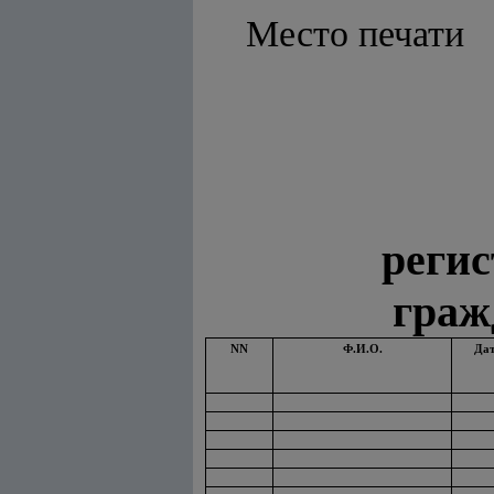
Место печати
регис
граж
NN
Ф.И.О.
Дат