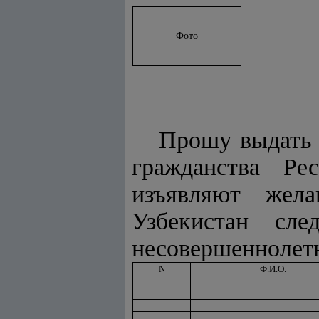
Фото
Прошу выдать 
гражданства Ре
изъявляют жела
Узбекистан сл
несовершеннолетн
N
Ф.И.О.