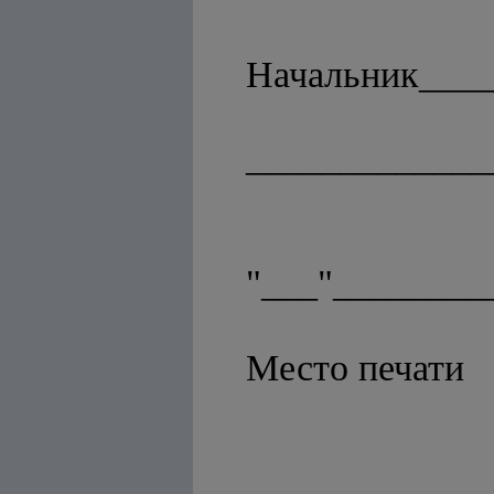
Начальник____
_____________
"___"________
Место печати