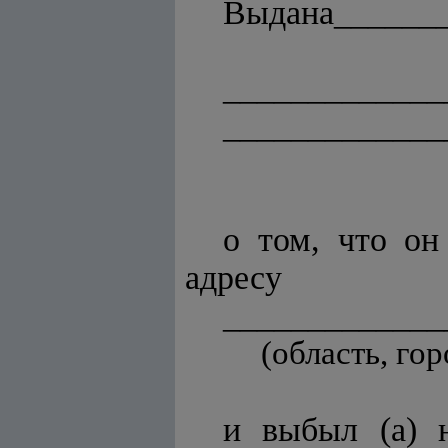
Выдана_______
_____________
_____________
о том, что он
адресу
_____________
(область, го
и выбыл (а) 