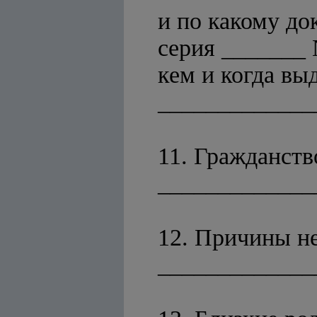
и по какому до
серия _______
кем и когда вы
_____________
11. Гражданств
_____________
12. Причины н
_____________