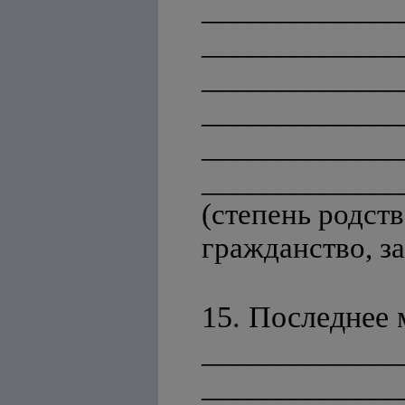
_____________
_____________
_____________
_____________
_____________
_____________
(степень родств
гражданство, з
15. Последнее 
_____________
_____________