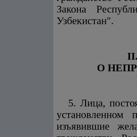
Закона Республ
Узбекистан".
I
О НЕП
5. Лица, пост
установленном 
изъявившие жел