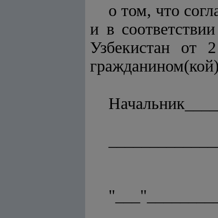
о том, что сог
и в соответстви
Узбекистан от 
гражданином(кой)
Начальник____
_____________
"___"________