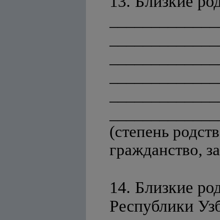
13. Близкие ро
_____________
_____________
_____________
_____________
_____________
_____________
(степень родств
гражданство, з
14. Близкие р
Республики Уз