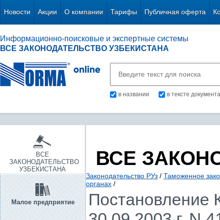
Новости
Акции
О компании
Тарифы
Публичная оферта
К
Информационно-поисковые и экспертные системы
ВСЕ ЗАКОНОДАТЕЛЬСТВО УЗБЕКИСТАНА
в названии
в тексте документ
ВСЕ ЗАКОН
ВСЕ
ЗАКОНОДАТЕЛЬСТВО
УЗБЕКИСТАНА
Законодательство РУз
/
Таможенное зако
органах
/
Постановление К
Малое предприятие
30.09.2003 г. N