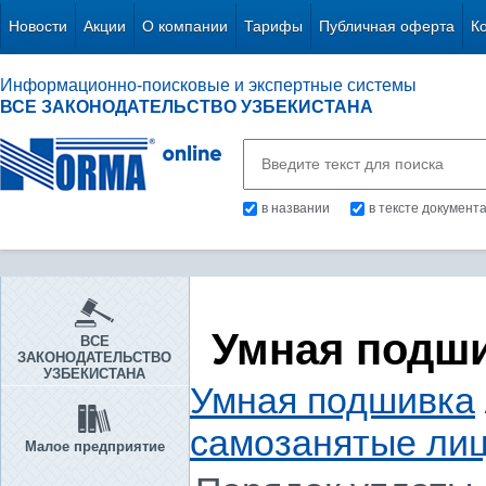
Новости
Акции
О компании
Тарифы
Публичная оферта
К
Информационно-поисковые и экспертные системы
ВСЕ ЗАКОНОДАТЕЛЬСТВО УЗБЕКИСТАНА
в названии
в тексте документ
Умная подш
ВСЕ
ЗАКОНОДАТЕЛЬСТВО
УЗБЕКИСТАНА
Умная подшивка
самозанятые ли
Малое предприятие