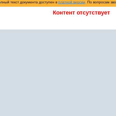
лный текст документа доступен в
платной версии
. По вопросам зв
Контент отсутствует