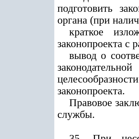
подготовить зак
органа (при нали
краткое изло
законопроекта с 
вывод о соотве
законодатель
целесообразно
законопроекта.
Правовое закл
службы.
35. При несо