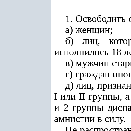
1. Освободить 
а) женщин;
б) лиц, кото
исполнилось 18 л
в) мужчин стар
г) граждан ино
д) лиц, призна
I или II группы,
и 2 группы диспа
амнистии в силу.
Не распростран