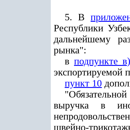
5. В
приложе
Республики Узбе
дальнейшему ра
рынка":
в
подпункте в
экспортируемой п
пункт 10
допол
"Обязательно
выручка в ино
непродовольств
швейно-трикотажн