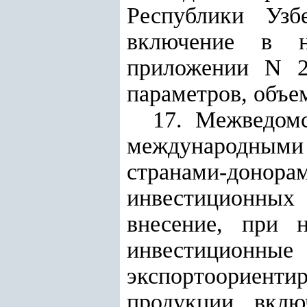
Республики Узб
включение в н
приложении N 
параметров, объе
17. Межведомс
международными
странами-донора
инвестиционных
внесение, при 
инвестицион
экспортоориент
продукции, вкл