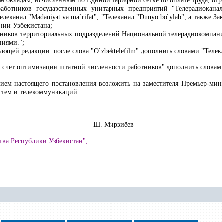
м окладам, исчисленным по Единой тарифной сетке по оплате труда, от
работников государственных унитарных предприятий "Телерадиокана
Телеканал "Madaniyat va ma
`
rifat",
"
Телеканал "Dunyo bo
`
ylab", а также З
нии Узбекистана;
ботников территориальных подразделений Национальной телерадиокомпан
ниями
.
";
ющей редакции: после слова "O`zbektelefilm" дополнить словами "Телекан
а счет оптимизации штатной численности работников" дополнить словам
нием настоящего постановления возложить на заместителя Премьер-мин
тем и телекоммуникаций.
Узбекистан Ш. Мирзиёев
тва Республики Узбекистан",
...