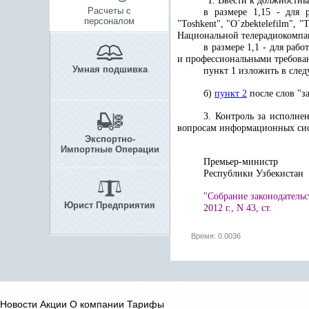
"1. Ввести к должностны
Расчеты с
в размере 1,15 - для 
персоналом
"Toshkent", "O
`
zbektelefilm", "
Национальной телерадиокомпа
в размере 1,1 - для ра
и профессиональными требова
Умная подшивка
пункт 1 изложить в следу
б)
пункт 2
после слов "з
3. Контроль за исполне
вопросам информационных сис
Экспортно-
Импортные Операции
Премьер-министр
Республики 
"Собрание законодательс
Юрист Предприятия
2012 г., N 43, ст.
Время: 0.0036
Новости
Акции
О компании
Тарифы