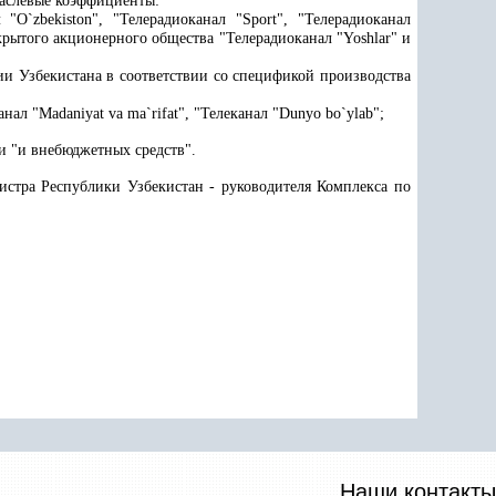
раслевые коэффициенты:
л "O
`
zbekiston", "Телерадиоканал "Sport", "Телерадиоканал
акрытого акционерного общества "Телерадиоканал "Yoshlar" и
ии Узбекистана в соответствии со спецификой производства
ал "Madaniyat va ma`rifat", "Телеканал "Dunyo bo`ylab";
и "и внебюджетных средств".
истра Республики Узбекистан - руководителя Комплекса по
Наши контакты