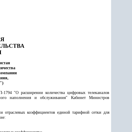
ИЯ
ЕЛЬСТВА
Н
истан
личества
компании
ания,
")
П-1794 "О расширении количества цифровых телеканалов
нного наполнения и обслуживания" Кабинет Министров
и отраслевых коэффициентов единой тарифной сетки для
ие: