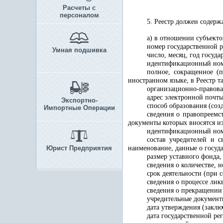
Расчеты с
персоналом
5. Реестр должен содерж
а) в отношении субъект
номер государственной р
Умная подшивка
число, месяц, год госуд
идентификационный номе
полное, сокращенное (
иностранном языке, в Реестр т
организационно-правова
адрес электронной почты
Экспортно-
способ образования (соз
Импортные Операции
сведения о правопреемс
документы которых вносятся из
идентификационный ном
состав учредителей и 
Юрист Предприятия
наименование, данные о госуда
размер уставного фонда,
сведения о количестве, 
срок деятельности (при 
сведения о процессе лик
сведения о прекращении 
учредительные документ
дата утверждения (заклю
дата государственной р