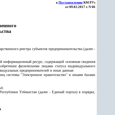
к
Постановлению
КМ РУз
от 09.02.2017 г. N 66
венного
ьства
ственного реестра субъектов предпринимательства (далее -
ный информационный ресурс, содержащий основные сведения
иобретении физическими лицами статуса индивидуального
ивидуальных предпринимателей и иные данные.
лиц системы "Электронное правительство" и иными базами
ы).
Республики Узбекистан (далее - Единый портал) в порядке,
А