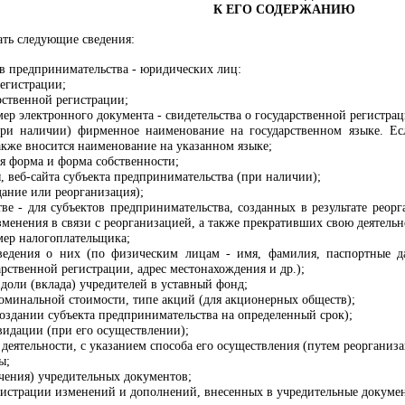
К ЕГО СОДЕРЖАНИЮ
ать следующие сведения:
ов предпринимательства - юридических лиц:
егистрации;
арственной регистрации;
р электронного документа - свидетельства о государственной регистрац
при наличии) фирменное наименование на государственном языке. Ес
акже вносится наименование на указанном языке;
я форма и форма собственности;
, веб-сайта субъекта предпринимательства (при наличии);
дание или реорганизация);
тве - для субъектов предпринимательства, созданных в результате рео
менения в связи с реорганизацией, а также прекративших свою деятельно
ер налогоплательщика;
сведения о них (по физическим лицам - имя, фамилия, паспортные д
рственной регистрации, адрес местонахождения и др.);
 доли (вклада) учредителей в уставный фонд;
номинальной стоимости, типе акций (для акционерных обществ);
создании субъекта предпринимательства на определенный срок);
видации (при его осуществлении);
деятельности, с указанием способа его осуществления (путем реорганиз
ы;
чения) учредительных документов;
егистрации изменений и дополнений, внесенных в учредительные докуме