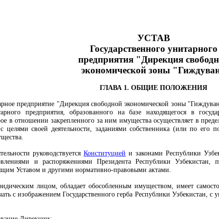
УСТАВ
Государственного унитарного
предприятия
"Дирекция свобод
экономической зоны "Гиждува
ГЛАВА 1. ОБЩИЕ ПОЛОЖЕНИЯ
тарное предприятие "Дирекция свободной экономической зоны "Гиждуван"
тарного предприятия, образованного на базе находящегося в госуд
рое в отношении закрепленного за ним имущества осуществляет в предел
 с целями своей деятельности, заданиями собственника (или по его п
ущества.
ятельности руководствуется
Конституцией
и законами Республики Узбе
новлениями и распоряжениями Президента Республики Узбекистан,
оящим Уставом и другими нормативно-правовыми актами.
ридическим лицом, обладает обособленным имуществом, имеет самостоя
чать с изображением Государственного герба Республики Узбекистан, с 
ование Дирекции: