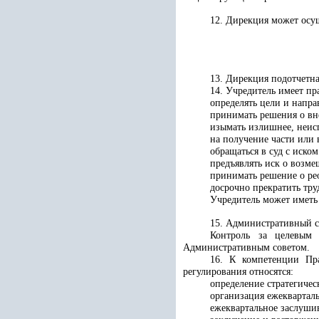
12. Дирекция может осущ
13. Дирекция подотчетн
14. Учредитель имеет пр
определять цели и напра
принимать решения о вн
изымать излишнее, неис
на получение части или
обращаться в суд с иск
предъявлять иск о возм
принимать решение о ре
досрочно прекратить тру
Учредитель может иметь 
15.
Административный с
Контроль за целевым 
Административным советом.
16. К компетенции
Пр
регулирования
относятся:
определение стратегиче
организация ежеквартал
ежеквартальное заслушив