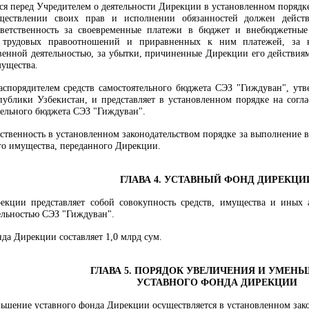
ся перед Учредителем о деятельности Дирекции в установленном порядк
ществлении своих прав и исполнении обязанностей должен дейст
тветственность за своевременные платежи в бюджет и внебюджетные
 трудовых правоотношений и приравненных к ним платежей, за н
венной деятельностью, за убытки, причиненные Дирекции его действиями
мущества.
распорядителем средств самостоятельного бюджета СЭЗ "Гиждуван", у
ублики Узбекистан, и представляет в установленном порядке на согл
тельного бюджета СЭЗ "Гиждуван".
тственность в установленном законодательством порядке за выполнение в
го имущества, переданного Дирекции.
ГЛАВА 4. УСТАВНЫЙ ФОНД ДИРЕКЦИ
екции представляет собой совокупность средств, имущества и иных 
ельностью СЭЗ "Гиждуван".
нда Дирекции составляет 1,0 млрд сум.
ГЛАВА 5. ПОРЯДОК УВЕЛИЧЕНИЯ И УМЕН
УСТАВНОГО ФОНДА ДИРЕКЦИИ
ньшение уставного фонда Дирекции осуществляется в установленном зак