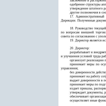
заключение и расторжени
одобрение структуры ап
утверждение штатного р
другие полномочия в соо
17. Административный 
Дирекции. Полученные докуме
18. Руководство текуще
по вопросам внешней торговл
совета по согласованию с упо
19. Директор является и
20. Директор:
разрабатывает и внедряе
и улучшения условий труда ра
организует реализацию 
принимает меры по осу
управления;
без доверенности действ
принимает на работу сот
выдает доверенности в п
принимает меры по подг
издает приказы, распоря
утверждает документы, 
обеспечивает организаци
осуществляет иные функ