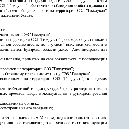
мической зоны "Гиждуван" (далее - СЭЗ "Гиждуван"), в том
СЭЗ "Гиждуван", обеспечения соблюдения особого правового
озяйственной деятельности на территории СЭЗ "Гиждуван"
 настоящем Уставе.
ьств;
участниками СЭЗ "Гиждуван";
ии на территории СЭЗ "Гиждуван", договоров с участниками
енной собственности, по "нулевой" выкупной стоимости в
шленных зон Бухарской области
(далее - Административный
м порядке, принятых на себя обязательств, с последующим
 проектов на территории СЭЗ "Гиждуван";
зработанному генеральному плану СЭЗ "Гиждуван";
положенными на территории СЭЗ "Гиждуван", в пределах
ем необходимой инфраструктурой (электроэнергия, газо- и
нных проектов, ввода в эксплуатацию и функционирования
ударственных органах;
ссмотрения на его заседаниях;
усмотренный настоящим Уставом, подлежит лицензированию,
цензионного соглашения, заключенного с соответствующим