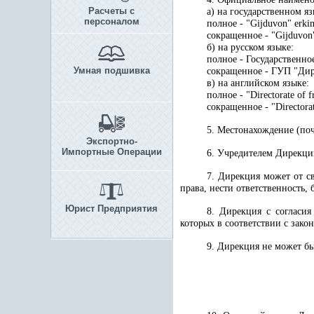
Расчеты с
а) на государственном яз
персоналом
полное - "Gijduvon" erkin 
сокращенное - "Gijduvon"
б) на русском языке:
полное - Государственн
Умная подшивка
сокращенное - ГУП "Дир
в) на английском языке:
полное - "Directorate of 
сокращенное - "Directora
5. Местонахождение (поч
Экспортно-
Импортные Операции
6. Учредителем Дирекции
7. Дирекция может от с
права, нести ответственность,
Юрист Предприятия
8. Дирекция с согласия
которых в соответствии с зако
9. Дирекция не может бы