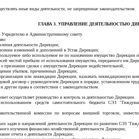
ествлять иные виды деятельности, не запрещенные законодательством.
ГЛАВА 3. УПРАВЛЕНИЕ ДЕЯТЕЛЬНОСТЬЮ Д
а Учредителю и Административному совету.
аво:
вления деятельности Дирекции;
есении изменений и дополнений в Устав Дирекции;
пользуемое либо используемое не по назначению имущество Дирекции и
 всей чистой прибыли от использования имущества, переданного им Дир
ом о признании сделки с имуществом Дирекции недействительной;
ещении убытков, причиненных Дирекции;
организации или ликвидации Дирекции, назначать ликвидационную ком
довой договор с руководителем Дирекции в порядке, установленном тру
и другие права в соответствии с законодательством.
овет
осуществляет руководство и контроль за деятельностью Дирекции.
использованием средств самостоятельного бюджета СЭЗ "Гиждув
авительственной комиссии по вопросам внешней торговли, инвести
ских задач и направлений деятельности Дирекции по развитию СЭЗ "Гижд
ьного изучения финансово-хозяйственной деятельности Дирекции;
ание отчета о деятельности Дирекции;