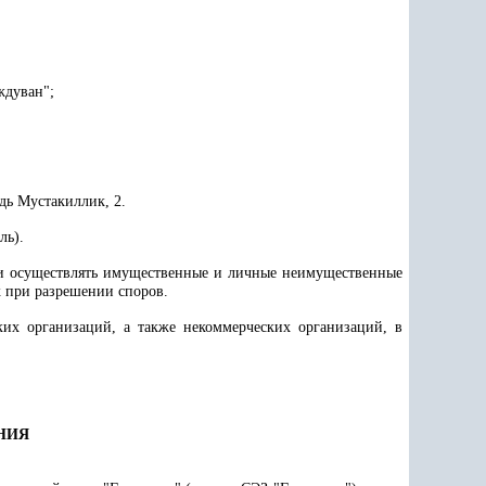
ждуван";
дь Мустакиллик, 2.
ль).
ь и осуществлять имущественные и личные неимущественные
ах при разрешении споров.
ких организаций, а также некоммерческих организаций, в
ЕНИЯ