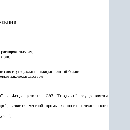
ИРЕКЦИИ
 распоряжаться им;
екции;
иссию и утверждать ликвидационный баланс;
довым законодательством.
ан" и Фонда развития СЭЗ "Гиждуван" осуществляется
ций, развития местной промышленности и технического
уван";