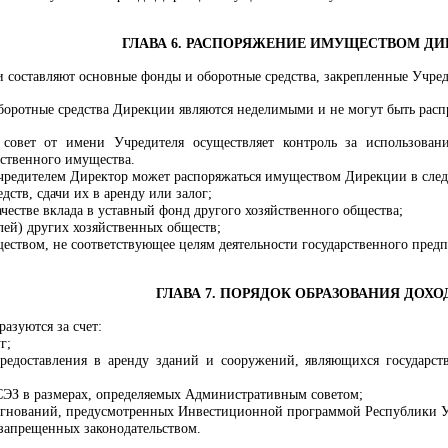
ГЛАВА 6. РАСПОРЯЖЕНИЕ ИМУЩЕСТВОМ Д
 составляют основные фонды и оборотные средства, закрепленные Учред
оротные средства Дирекции являются неделимыми и не могут быть распр
совет от имени Учредителя осуществляет контроль за использован
ственного имущества.
Учредителем Директор может распоряжаться имуществом Дирекции в сле
дств, сдачи их в аренду или залог;
честве вклада в уставный фонд другого хозяйственного общества;
лей) других хозяйственных обществ;
еством, не соответствующее целям деятельности государственного предп
ГЛАВА 7. ПОРЯДОК ОБРАЗОВАНИЯ ДОХО
азуются за счет:
г;
предоставления в аренду зданий и сооружений, являющихся государс
СЭЗ в размерах, определяемых Административным советом;
гнований, предусмотренных Инвестиционной программой Республики Уз
 запрещенных законодательством.