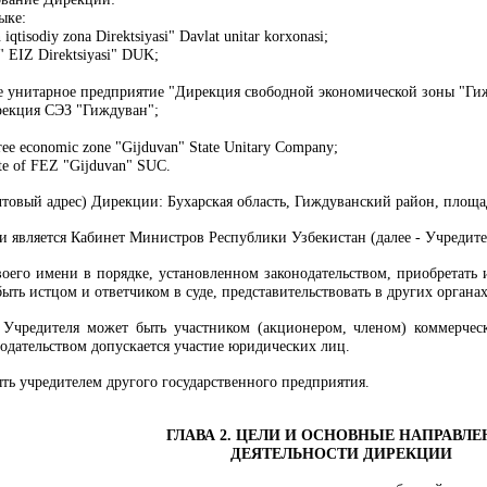
ыке:
iqtisodiy zona Direktsiyasi" Davlat unitar korxonasi;
 EIZ Direktsiyasi" DUK;
ое унитарное предприятие "Дирекция свободной экономической зоны "Ги
екция СЭЗ "Гиждуван";
free economic zone "Gijduvan" State Unitary Company;
te of FEZ "Gijduvan" SUC.
товый адрес) Дирекции: Бухарская область, Гиждуванский район, площа
 является Кабинет Министров Республики Узбекистан (далее - Учредите
воего имени в порядке, установленном законодательством, приобретат
 быть истцом и ответчиком в суде, представительствовать в других орган
 Учредителя может быть участником (акционером, членом) коммерчес
нодательством допускается участие юридических лиц.
ть учредителем другого государственного предприятия.
ГЛАВА 2. ЦЕЛИ И ОСНОВНЫЕ НАПРАВЛ
ДЕЯТЕЛЬНОСТИ ДИРЕКЦИИ