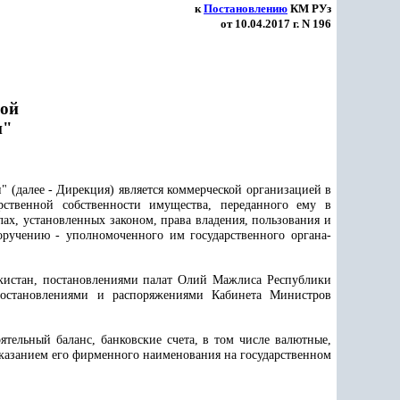
к
Постановлению
КМ РУз
от 10.04.2017 г. N 196
ной
н"
 (далее - Дирекция) является коммерческой организацией в
арственной собственности имущества, переданного ему в
ах, установленных законом, права владения, пользования и
оручению - уполномоченного им государственного органа-
кистан, постановлениями палат Олий Мажлиса Республики
 постановлениями и распоряжениями Кабинета Министров
тельный баланс, банковские счета, в том числе валютные,
указанием его фирменного наименования на государственном