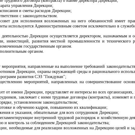
е трудового договора (контракта) о найме директора Дирекции;
парата управления Дирекции;
асписания и сметы расходов Дирекции;
тветствии с законодательством.
совет для исполнения возложенных на него обязанностей имеет прав
нты используются Административным советом исключительно в служебн
й деятельностью Дирекции осуществляется директором, назначаемым и
и, инвестиций, развития местной промышленности и технического р
лномоченным государственным органом.
сполнительным органом.
т мероприятия, направленные на выполнение требований законодательст
ботников Дирекции, охраны окружающей среды и рационального использ
программ развития СЭЗ "Гиждуван";
ществлению мероприятий, направленных на совершенствование основ
ует от имени Дирекции, представляет ее интересы во всех организациях,
рудников, заключает с ними трудовые договоры (контракты), изменяет и 
орядке, установленном законодательством;
отовке и обучению кадров, повышению их квалификации;
жения и указания, обязательные для всех сотрудников Дирекции;
регламентирующие внутренний трудовой распорядок и хозяйственную дея
ю и контроль за соблюдением Дирекцией законодательства;
ции, необходимые для реализации возложенных на Дирекцию целей и за