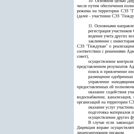
10. Основной целью Дир
числе путем обеспечения полн
режима на территории СЭЗ "Г
(далее - участники СЭЗ "Гижду
11. Основными направле
регистрация участников 
ведение учета других х
заключение с инвестора
СЭЗ "Гиждуван" о реализации
соответствии с решениями Адм
совет);
осуществление контроля
представлением результатов А
поиск и привлечение ин
размещение одобренных 
управление находящими
предоставленных ей полномоч
оказание содействия уч
водоснабжение, канализация,
организаций на территории СЭ
оказание услуг участник
подготовка материалов п
осуществление других ф
В случае если законода
Дирекция вправе осуществлят
лицензирующим органом.