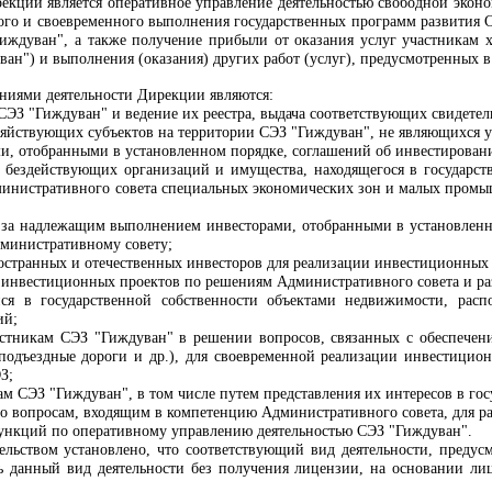
екции является оперативное управление деятельностью свободной эконо
ого и своевременного выполнения государственных программ развития 
иждуван", а также получение прибыли от оказания услуг участникам х
ван") и выполнения (оказания) других работ (услуг), предусмотренных в
ниями деятельности Дирекции являются:
СЭЗ "Гиждуван" и ведение их реестра, выдача соответствующих свидетел
озяйствующих субъектов на территории СЭЗ "Гиждуван", не являющихся 
ми, отобранными в установленном порядке, соглашений об инвестирован
 бездействующих организаций и имущества, находящегося в государств
инистративного совета специальных экономических зон
и малых промы
 за надлежащим выполнением инвесторами, отобранными в установленно
дминистративному совету;
остранных и отечественных инвесторов для реализации инвестиционных
инвестиционных проектов по решениям Административного совета и ра
ся в государственной собственности объектами недвижимости, рас
ий;
астникам СЭЗ "Гиждуван" в решении вопросов, связанных с обеспечени
 подъездные дороги и др.), для своевременной реализации инвестицио
З;
ам СЭЗ "Гиждуван", в том числе путем представления их интересов в гос
о вопросам, входящим в компетенцию Административного совета, для ра
ункций по оперативному управлению деятельностью СЭЗ "Гиждуван".
тельством установлено, что соответствующий вид деятельности, пред
ь данный вид деятельности без получения лицензии, на основании ли