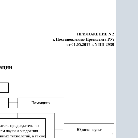
ПРИЛОЖЕНИЕ N 2
к Постановлению Президента РУз
от
01.05.2017 г.
N ПП-2939
иации
Помощник
итель председателя по
Юрисконсульт
ам науки и внедрения
1
нных технологи
й
, а также