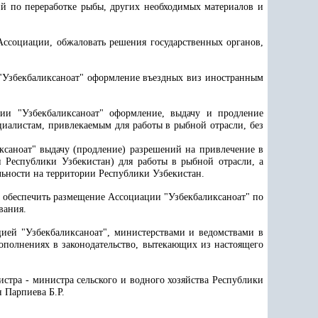
ий по переработке рыбы, других необходимых материалов и
Ассоциации, обжаловать решения государственных органов,
 "Узбекбаликсаноат" оформление въездных виз иностранным
ии "Узбекбаликсаноат" оформление, выдачу и продление
циалистам, привлекаемым для работы в рыбной отрасли, без
ксаноат" выдачу (продление) разрешений на привлечение в
Республики Узбекистан) для работы в рыбной отрасли, а
ьности на территории Республики Узбекистан.
та обеспечить размещение Ассоциации "Узбекбаликсаноат" по
вания.
цией "Узбекбаликсаноат", министерствами и ведомствами в
полнениях в законодательство, вытекающих из настоящего
стра - министра сельского и водного хозяйства Республики
 Парпиева Б.Р.