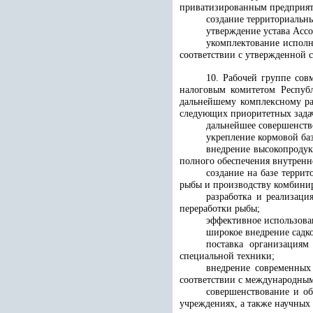
приватизированным предприят
создание территориальн
утверждение устава Ассо
укомплектование исполн
соответствии с утвержденной 
10. Рабочей группе сов
налоговым комитетом Респуб
дальнейшему комплексному ра
следующих приоритетных зада
дальнейшее совершенств
укрепление кормовой ба
внедрение высокопродук
полного обеспечения внутренн
создание на базе терри
рыбы и производству комбини
разработка и реализаци
переработки рыбы;
эффективное использова
широкое внедрение садк
поставка организациям
специальной техники;
внедрение современных
соответствии с международны
совершенствование и о
учреждениях, а также научных