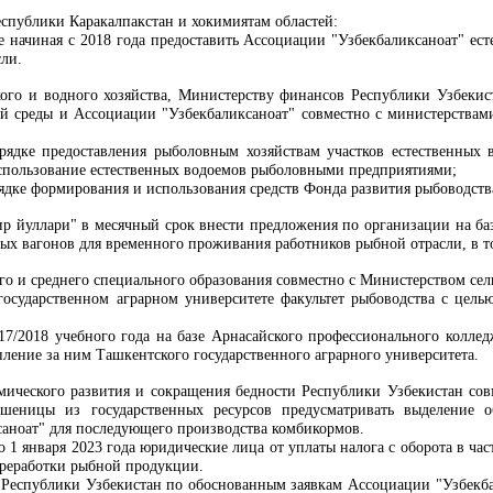
еспублики Каракалпакстан и хокимиятам областей:
е начиная с 2018 года предоставить Ассоциации "Узбекбаликсаноат" ес
сли.
кого и водного хозяйства, Министерству финансов Республики Узбекис
й среды и Ассоциации "Узбекбаликсаноат" совместно с министерствами
ядке предоставления рыболовным хозяйствам участков естественных 
спользование естественных водоемов рыболовными предприятиями;
ядке формирования и использования средств Фонда развития рыбоводств
ир йуллари" в месячный срок внести предложения по организации на ба
ых вагонов для временного проживания работников рыбной отрасли, в то
о и среднего специального образования совместно с Министерством сель
государственном аграрном университете факультет рыбоводства с цел
17/2018 учебного года на базе Арнасайского профессионального коллед
пление за ним Ташкентского государственного аграрного университета.
мического развития и сокращения бедности
Республики Узбекистан сов
пшеницы из государственных ресурсов предусматривать выделение
аноат" для последующего производства комбикормов.
о 1 января 2023 года юридические лица от уплаты налога с оборота в ча
ереработки рыбной продукции.
 Республики Узбекистан по обоснованным заявкам Ассоциации "Узбекба