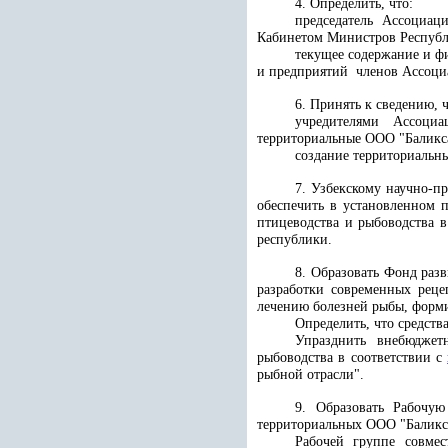
4. Определить, что:
председатель Ассоциац
Кабинетом Министров Республи
текущее содержание и ф
и предприятий членов Ассоциа
6. Принять к сведению, ч
учредителями Ассоциа
территориальные ООО "Баликса
создание территориальн
7. Узбекскому научно-п
обеспечить в установленном 
птицеводства и рыбоводства в
республики.
8. Образовать Фонд раз
разработки современных реце
лечению болезней рыбы, форм
Определить, что средств
Упразднить внебюджет
рыбоводства в соответствии с
рыбной отрасли".
9. Образовать Рабочу
территориальных ООО "Баликса
Рабочей группе совмес