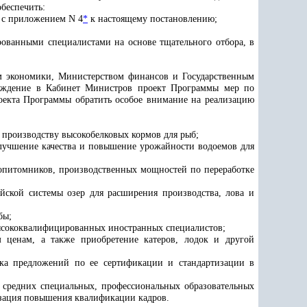
беспечить:
 с приложением N 4
*
к настоящему постановлению;
ованными специалистами на основе тщательного отбора, в
ом экономики, Министерством финансов и Государственным
ерждение в Кабинет Министров проект Программы мер по
оекта Программы обратить особое внимание на реализацию
производству высокобелковых кормов для рыб;
улучшение качества и повышение урожайности водоемов для
опитомников, производственных мощностей по переработке
йской системы озер для расширения производства, лова и
бы;
высококвалифицированных иностранных специалистов;
м ценам, а также приобретение катеров, лодок и другой
тка предложений по ее сертификации и стандартизации в
 средних специальных, профессиональных образовательных
изация повышения квалификации кадров.