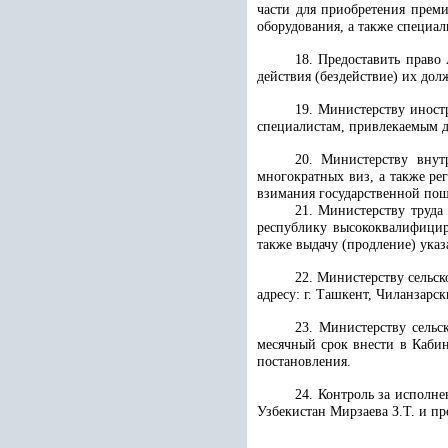
части для приобретения преми
оборудования, а также специал
18. Предоставить право
действия (бездействие) их до
19. Министерству иност
специалистам, привлекаемым д
20. Министерству внут
многократных виз, а также ре
взимания государственной по
21. Министерству труда
республику высококвалифицир
также выдачу (продление) ука
22. Министерству сельск
адресу: г. Ташкент, Чиланзарс
23. Министерству сельс
месячный срок внести в Каби
постановления.
24. Контроль за исполн
Узбекистан Мирзаева З.Т. и пр