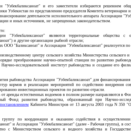
ии "Узбекбаликсаноат" и его заместители избираются решением общ
ки Узбекистан по представлению председателя Комитета ветеринарии и
инансирование деятельности исполнительного аппарата Ассоциации "Узбе
ции и иных источников, не запрещенных законодательством.
то:
ции "Узбекбаликсаноат" являются территориальные общества c о
ноат") и другие организации рыбной отрасли;
ых ООО "Баликсаноат" и Ассоциации "Узбекбаликсаноат" реализуется по
роизводственному центру сельского хозяйства Министерства сельского и
порядке преобразование научно-опытной станции по развитию рыбоводс
 Научно-исследовательский институт рыбоводства и создание его фили
вития рыбоводства Ассоциации "Узбекбаликсаноат" для финансирования 
птур кормов и реализации мероприятий по содействию внедрения со
ированию инвестиционных проектов по развитию отрасли.
а от аренды естественных водоемов в полном размере направляются в Фо
ный Фонд развития рыбоводства, образованный при Научно-исследо
постановлением
Кабинета Министров от 13 августа 2003 года N 350 "
ю группу по координации и оказанию содействия в осуществлении
ноат" и Ассоциации "Узбекбаликсаноат" (далее
-
Рабочая группа), в со
тно с Министерством сельского и водного хозяйства и Государст