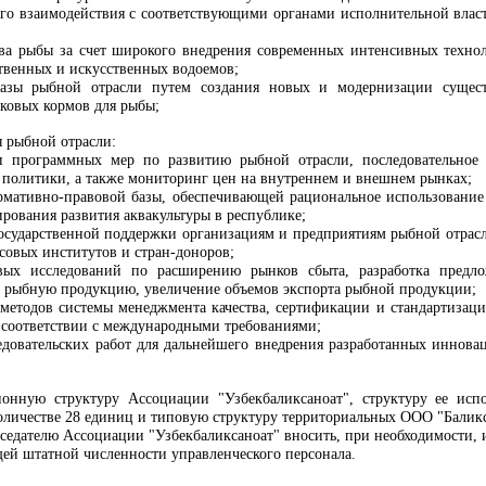
го взаимодействия с соответствующими органами исполнительной власти
ва рыбы за счет широкого внедрения современных интенсивных технол
твенных и искусственных водоемов;
базы рыбной отрасли путем создания новых и модернизации сущес
ковых кормов для рыбы;
я рыбной отрасли:
и программных мер по развитию рыбной отрасли, последовательное п
политики, а также мониторинг цен на внутреннем и внешнем рынках;
ормативно-правовой базы, обеспечивающей рациональное использование
рования развития аквакультуры в республике;
государственной поддержки организациям и предприятиям рыбной отрасл
овых институтов и стран-доноров;
овых исследований по расширению рынков сбыта, разработка пред
а рыбную продукцию, увеличение объемов экспорта рыбной продукции;
методов системы менеджмента качества, сертификации и стандартиза
 соответствии с международными требованиями;
едовательских работ для дальнейшего внедрения разработанных иннова
ионную структуру Ассоциации "Узбекбаликсаноат", структуру ее исп
оличестве 2
8
единиц и типовую структуру территориальных ООО "Баликс
седателю Ассоциации "Узбекбаликсаноат" вносить, при необходимости, 
ей штатной численности управленческого персонала.