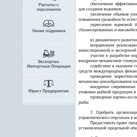
обеспечение эффективно
Расчеты с
для создания водоемов;
персоналом
увеличение объемов уло
повышения урожайности естес
укрепление кормовой 
сбалансированных и высокобел
Умная подшивка
в) динамичного развити
координация реализаци
инвестиционной и экспортной 
участие в разработке н
внедрение механизмов стимули
Экспортно-
содействие в оказании 
Импортные Операции
средств международных финанс
проведение маркетинг
механизма ценообразования н
внедрение современных 
Юрист Предприятия
упаковки рыбной продукции в
проведение научно-иссл
рыбы.
3. Одобрить организац
управленческого персонала в к
Предоставить право пред
установленной предельной общ