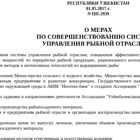
РЕСПУБЛИКИ УЗБЕКИСТАН
01.05.2017 г.
N ПП-2939
О МЕРАХ
ПО СОВЕРШЕНСТВОВАНИЮ
СИ
УПРАВЛЕНИЯ
РЫБНОЙ ОТРАС
ания системы управления рыбной отраслью, повышения эффективнос
 мощностей по переработке рыбной продукции, рационального исполь
ых методов и интенсивных технологий по выращиванию рыбы:
ожением Министерства сельского и водного хозяйства, Министерства эк
нным предприятиям и развитию конкуренции, Государственного нало
ане окружающей среды и АКИБ "Ипотека-банк" о создании Ассоциации "
и задачами и направлениями деятельности Ассоциации "Узбекбаликсаноат
спроизводства рыбопосадочного материала:
м и предприятиям рыбной отрасли в организации воспроизводства цен
ционных цехов по выпуску личинок, увеличение объемов производст
осадочного материала;
зования ресурсов естественных и искусственных водоемов: