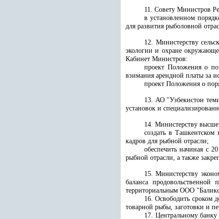
11. Совету Министров Р
в установленном порядк
для развития рыболовной отра
12. Министерству сельс
экологии и охране окружающе
Кабинет Министров:
проект Положения о пор
взимания арендной платы за и
проект Положения о пор
13. АО "Узбекистон тем
установок и специализированн
14. Министерству высшег
создать в Ташкентском 
кадров для рыбной отрасли;
обеспечить начиная с 20
рыбной отрасли, а также закре
15.
Министерству эконо
баланса продовольственной 
территориальным ООО "Баликс
16. Освободить сроком д
товарной рыбы, заготовки и п
17. Центральному банку