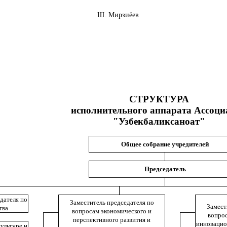
Узбекистан Ш. Мирзиёев
СТРУКТУРА
исполнительного аппарата Ассоц
"
Узбекбаликсаноат
"
Общее собрание учредителей
Председатель
дателя по
Заместитель председателя по
Замест
тва
вопросам экономического и
вопрос
перспективного развития и
инновацио
ультуре и