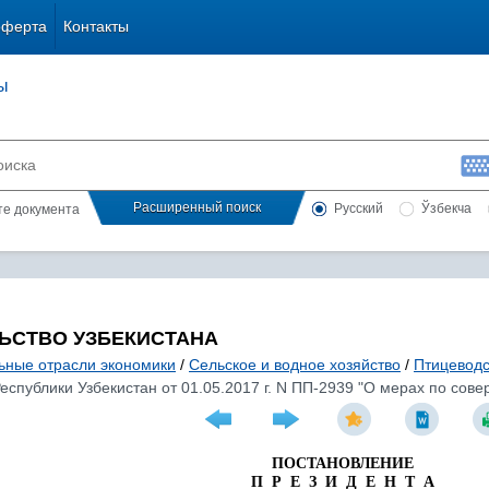
оферта
Контакты
ы
Расширенный поиск
Русский
Ўзбекча
сте документа
ЬСТВО УЗБЕКИСТАНА
ьные отрасли экономики
/
Сельское и водное хозяйство
/
Птицеводс
еспублики Узбекистан от 01.05.2017 г. N ПП-2939 "О мерах по со
ПОСТАНОВЛЕНИЕ
П Р Е З И Д Е Н Т А