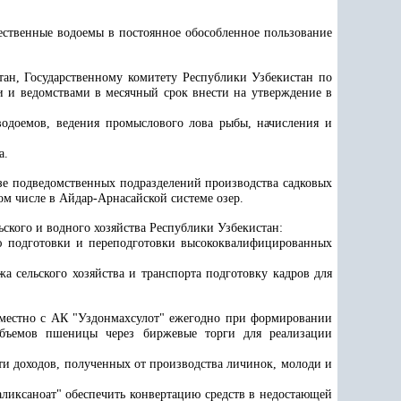
тественные водоемы в постоянное обособленное пользование
тан, Государственному комитету Республики Узбекистан по
 и ведомствами в месячный срок внести на утверждение в
водоемов, ведения промыслового лова рыбы, начисления и
а.
зе подведомственных подразделений производства садковых
м числе в Айдар-Арнасайской системе озер.
ского и водного хозяйства Республики Узбекистан:
ью подготовки и переподготовки высококвалифицированных
жа сельского хозяйства и транспорта подготовку кадров для
местно с АК "Уздонмахсулот" ежегодно при формировании
 объемов пшеницы через биржевые торги для реализации
сти доходов, полученных от производства личинок, молоди и
ликсаноат" обеспечить конвертацию средств в недостающей