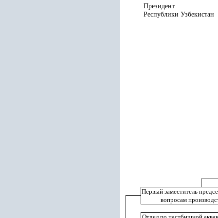
Президент
Республики 
Первый заместитель предсе
вопросам производс
Отдел по пастбищной аквак