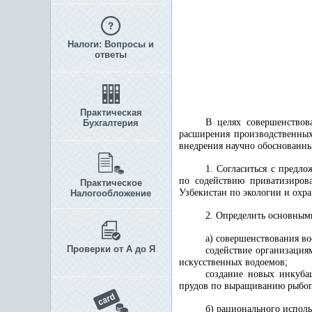
Налоги: Вопросы и
ответы
Практическая
В целях совершенствов
Бухгалтерия
расширения производственных
внедрения научно обоснованн
1. Согласиться с предл
по содействию приватизирова
Практическое
Узбекистан по экологии и охр
Налогообложение
2. Определить основным
а) совершенствования во
Проверки от А до Я
содействие организация
искусственных водоемов;
создание новых инкуба
прудов по выращиванию рыбоп
б) рационального исполь