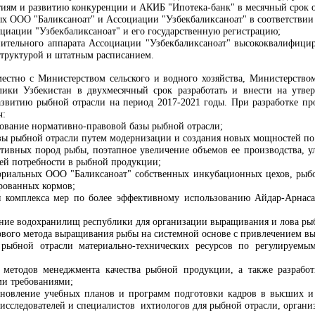
иям и развитию конкуренции и АКИБ "Ипотека-банк" в месячный срок о
ых ООО "Баликсаноат" и Ассоциации "Узбекбаликсаноат" в соответствии
циации "Узбекбаликсаноат" и его государственную регистрацию;
ительного аппарата Ассоциации "Узбекбаликсаноат" высококвалифицир
структурой и штатным расписанием.
местно с Министерством сельского и водного хозяйства, Министерств
лики Узбекистан в двухмесячный срок разработать и внести на утв
звитию рыбной отрасли на период 2017-2021 годы. При разработке пр
ч:
ование нормативно-правовой базы рыбной отрасли;
зы рыбной отрасли путем модернизации и создания новых мощностей по 
тивных пород рыбы, поэтапное увеличение объемов ее производства, 
ей потребности в рыбной продукции;
ториальных ООО "Баликсаноат" собственных инкубационных цехов, рыб
рованных кормов;
я комплекса мер по более эффективному использованию Айдар-Арнаса
ние водохранилищ республики для организации выращивания и лова ры
ового метода выращивания рыбы на системной основе с привлечением 
 рыбной отрасли материально-технических ресурсов по регулируемы
 методов менеджмента качества рыбной продукции, а также разрабо
ми требованиями;
бновление учебных планов и программ подготовки кадров в высших и
 исследователей и специалистов ихтиологов для рыбной отрасли, орган