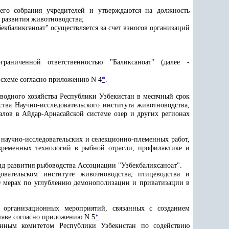
его собрания учредителей и утверждаются на должность
 развития животноводства
;
кбаликсаноат" осуществляется за счет взносов организаций
граниченной ответственностью "Баликсаноат" (далее
-
 схеме согласно приложению N 4
*
.
 водного хозяйства Республики Узбекистан в месячный срок
тва Научно-исследовательского института животноводства,
алов в Айдар-Арнасайской системе озер и других регионах
научно-исследовательских и селекционно-племенных работ,
временных технологий в рыбной отрасли, профилактике и
нд развития рыбоводства Ассоциации "Узбекбаликсаноат".
вательском институте животноводства, птицеводства и
О мерах по углублению демонополизации и приватизации в
 организационных мероприятий, связанных с созданием
ставе согласно приложению N 5
*
.
венным комитетом Республики Узбекистан по содействию