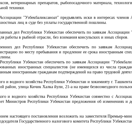
ксов, ветеринарных препаратов, рыбопосадочного материала, технолог
ьной техники.
 Ассоциации "Узбекбаликсаноат" предъявлять иски в интересах членов 
лжностных лиц в суде без уплаты государственной пошлины.
ранных дел Республики Узбекистан обеспечить по заявкам Ассоциации
ля работы в рыбной отрасли, без взимания консульских и иных сборов.
ренних дел Республики Узбекистан обеспечить по заявкам Ассоциац
гистрацию по месту пребывания и продление ее срока иностранным спе
шлины.
 Республики Узбекистан обеспечить по заявкам Ассоциации "Узбекбали
ованных иностранных специалистов (не имеющихся из числа граждан 
занным иностранным гражданам подтверждений на право трудовой деятел
ого и водного хозяйства Республики Узбекистан и хокимияту г. Ташкен
кий район, улица Кичик Халка йули, 21-а на праве безвозмездного пользо
кого и водного хозяйства Республики Узбекистан совместно с Ассоциа
нет Министров Республики Узбекистан предложения об изменениях и до
ением настоящего постановления возложить на заместителя Премьер-мини
едседателя Государственного налогового комитета Республики Узбекистан