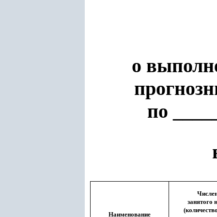
о выполн
прогнозн
по ____
Числен
занятого 
(количеств
Наименование