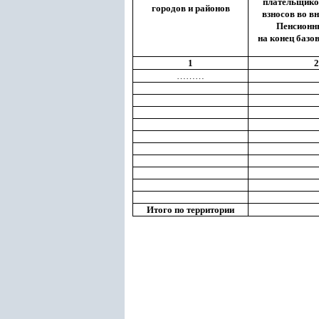
плательщико
городов и районов
взносов во в
Пенсионны
на конец базо
1
2
………
Итого по территории