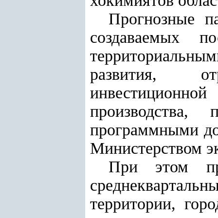
хокимиятов област
Прогнозные п
создаваемых п
территориальн
развития, от
инвестиционно
производства, 
программными до
Министерством э
При этом пр
среднеквартальны
территории, гор