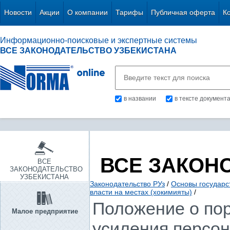
Новости
Акции
О компании
Тарифы
Публичная оферта
К
Информационно-поисковые и экспертные системы
ВСЕ ЗАКОНОДАТЕЛЬСТВО УЗБЕКИСТАНА
в названии
в тексте документ
ВСЕ ЗАКОН
ВСЕ
ЗАКОНОДАТЕЛЬСТВО
УЗБЕКИСТАНА
Законодательство РУз
/
Основы государс
власти на местах (хокимияты)
/
Положение о пор
Малое предприятие
усиления персон