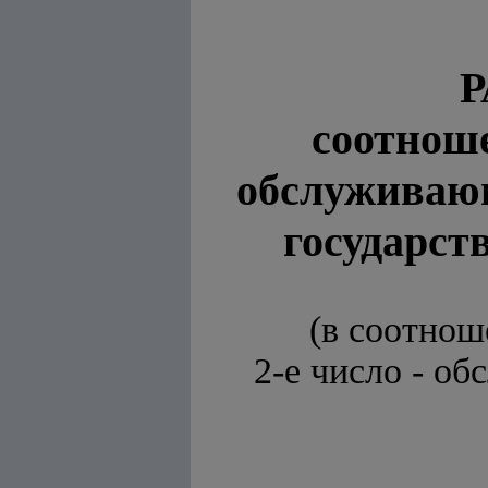
соотноше
обслуживаю
государст
(в соотнош
2-е число - о