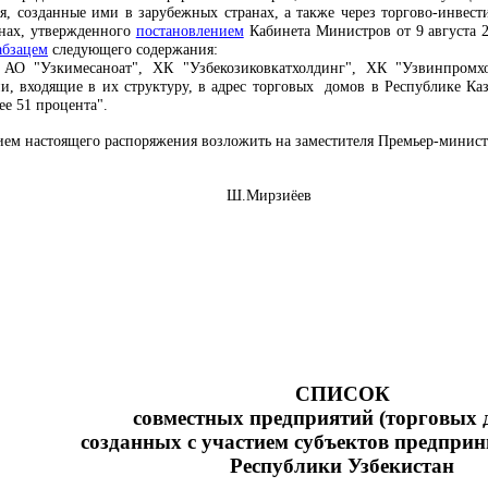
тия, созданные ими в зарубежных странах, а также через торгово-инв
анах, утвержденного
постановлением
Кабинета Министров от 9 августа 2
абзацем
следующего содержания:
 АО "Узкимесаноат", ХК "Узбекозиковкатхолдинг", ХК "Узвинпромхо
ии, входящие в их структуру, в адрес торговых домов в Республике Ка
ее 51 процента".
ием настоящего распоряжения возложить на заместителя Премьер-минист
Узбекистан Ш.Мирзиёев
СПИСОК
совместных предприятий (торговых 
созданных с участием субъектов предпри
Республики Узбекистан