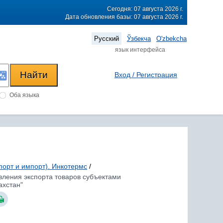
Сегодня: 07 августа 2026 г.
Дата обновления базы: 07 августа 2026 г.
Русский
Ўзбекча
O'zbekcha
язык интерфейса
Вход / Регистрация
Оба языка
порт и импорт). Инкотермс
/
вления экспорта товаров субъектами
ахстан"