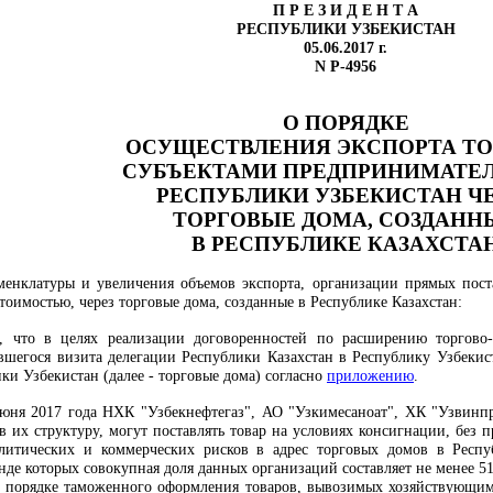
П Р Е З И Д Е Н Т А
РЕСПУБЛИКИ УЗБЕКИСТАН
05.06.2017 г.
N Р-4956
О ПОРЯДКЕ
ОСУЩЕСТВЛЕНИЯ ЭКСПОРТА ТО
СУБЪЕКТАМИ ПРЕДПРИНИМАТЕ
РЕСПУБЛИКИ УЗБЕКИСТАН Ч
ТОРГОВЫЕ ДОМА, СОЗДАНН
В РЕСПУБЛИКЕ КАЗАХСТА
енклатуры и увеличения объемов экспорта, организации прямых поста
тоимостью, через торговые дома, созданные в Республике Казахстан:
, что в целях реализации договоренностей по расширению торгово-э
вшегося визита делегации Республики Казахстан в Республику Узбекис
ки Узбекистан (далее - торговые дома) согласно
приложению
.
 июня 2017 года НХК "Узбекнефтегаз", АО "Узкимесаноат", ХК "Узвинпр
в их структуру, могут поставлять товар на условиях консигнации, без 
олитических и коммерческих рисков в адрес торговых домов в Респ
де которых совокупная доля данных организаций составляет не менее 51
порядке таможенного оформления товаров, вывозимых хозяйствующими