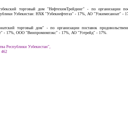
-узбекский торговый дом "НефтехимТрейдинг" - по организации по
ублики Узбекистан: НХК "Узбекнефтегаз" - 17%, АО "Узкимесаноат" - 1
иатский торговый дом" - по организации поставок продовольствен
т" - 17%, ООО "Винпромимпэкс" - 17%, АО "Узтрейд" - 17%.
тва Республики Узбекистан",
. 462