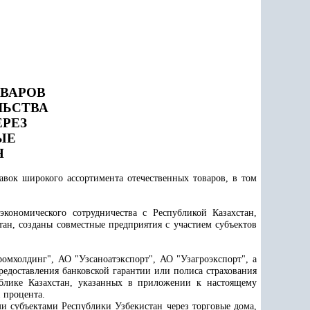
ВАРОВ
ЛЬСТВА
ЕРЕЗ
ЫЕ
Н
вок широкого ассортимента отечественных товаров, в том
кономического сотрудничества с Республикой Казахстан,
тан, созданы совместные предприятия с участием субъектов
омхолдинг", АО "Узсаноатэкспорт", АО "Узагроэкспорт", а
предоставления банковской гарантии или полиса страхования
ублике Казахстан, указанных в приложении к настоящему
 процента.
 субъектами Республики Узбекистан через торговые дома,