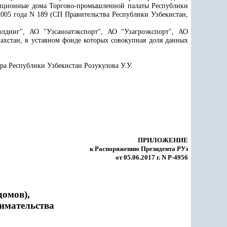
естиционные дома Торгово-промышленной палаты Республики
005 года N 189 (СП Правительства Республики Узбекистан,
лдинг", АО "Узсаноатэкспорт", АО "Узагроэкспорт", АО
захстан, в уставном фонде которых совокупная доля данных
ра Республики Узбекистан Розукулова У.У.
ПРИЛОЖЕНИЕ
к Распоряжению Президента РУз
от 05.06.2017 г. N Р-4956
домов),
нимательства