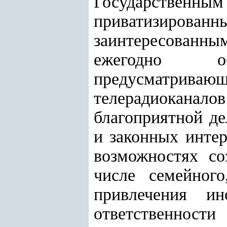
Государственным
приватизированн
заинтересованн
ежегодно об
предусматрив
телерадиоканало
благоприятной д
и законных инте
возможностях со
числе семейног
привлечения и
ответственност