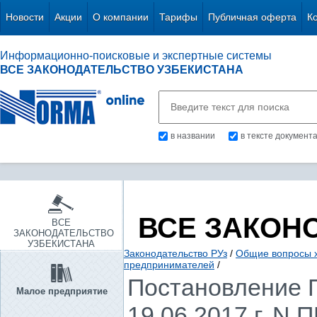
Новости
Акции
О компании
Тарифы
Публичная оферта
К
Информационно-поисковые и экспертные системы
ВСЕ ЗАКОНОДАТЕЛЬСТВО УЗБЕКИСТАНА
в названии
в тексте документ
ВСЕ ЗАКОН
ВСЕ
ЗАКОНОДАТЕЛЬСТВО
УЗБЕКИСТАНА
Законодательство РУз
/
Общие вопросы х
предпринимателей
/
Постановление П
Малое предприятие
19.06.2017 г. N