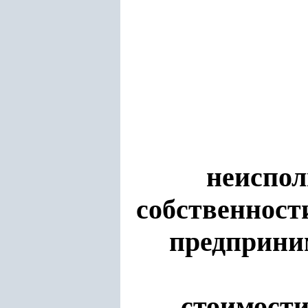
неиспол
собственност
предприним
стоимости