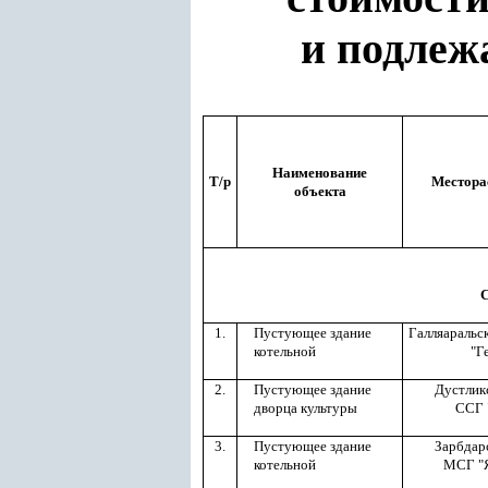
и подлеж
Наименование
Т/р
Местора
объекта
1.
Пустующее здание
Галляаральс
котельной
"Г
2.
Пустующее здание
Дустлик
дворца культуры
ССГ 
3.
Пустующее здание
Зарбдар
котельной
МСГ "