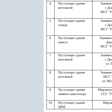
4.
Пустующее здание
Зааминс
котельной
г. Д
МСГ "У
5.
Пустующее здание
Зааминс
склада
г. Д
МСГ "У
6.
Пустующее здание
Зааминск
навеса
Даш
МСГ "У
7.
Пустующее здание
Зааминс
котельной
г. Д
ул. 
8.
Пустующее здание
Зааминс
котельной
МСГ "
ул. Му
9.
Пустующее здание
Мирзачул
зимнего кинотеатра
ССГ "У
10.
Пустующее здание
Мирза
ЦРМ