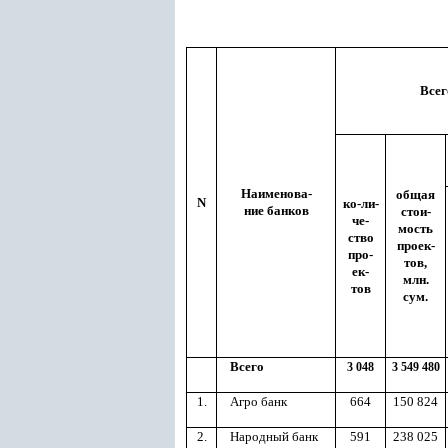
Всег
Наименова-
общая
N
ко-ли-
ние банков
стои-
че-
мость
ство
проек-
про-
тов,
ек-
млн.
тов
сум.
Всего
3 048
3 549 480
1.
Агро банк
664
150 824
2.
Народный банк
591
238 025