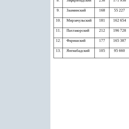
8.
Зафарабадский
258
171 938
9.
Зааминский
168
55 227
10.
Мирзачульский
181
162 654
11.
Пахтакорский
212
196 728
12.
Фаришский
177
165 387
13.
Янгиабадский
105
95 660