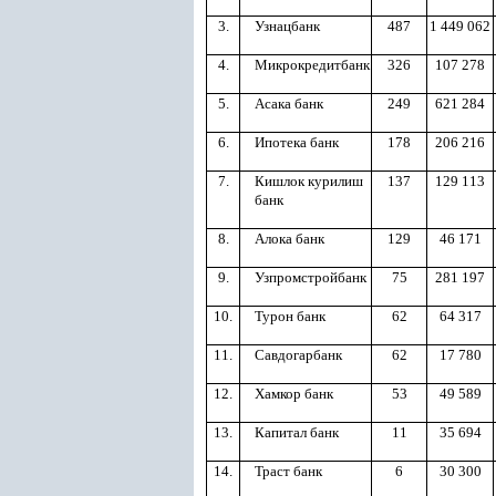
3.
Узнацбанк
487
1 449 062
4.
Микрокредитбанк
326
107 278
5.
Асака банк
249
621 284
6.
Ипотека банк
178
206 216
7.
Кишлок курилиш
137
129 113
банк
8.
Алока банк
129
46 171
9.
Узпромстройбанк
75
281 197
10.
Турон банк
62
64 317
11.
Савдогарбанк
62
17 780
12.
Хамкор банк
53
49 589
13.
Капитал банк
11
35 694
14.
Траст банк
6
30 300