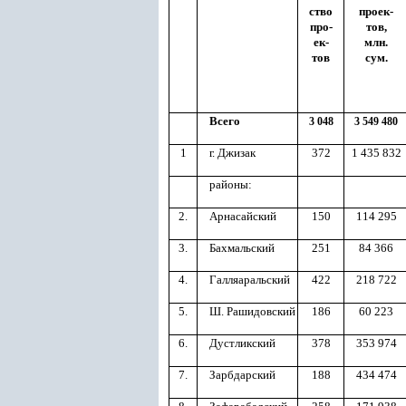
ство
проек-
про-
тов,
ек-
млн.
тов
сум.
Всего
3 048
3 549 480
1
г. Джизак
372
1 435 832
районы:
2.
Арнасайский
150
114 295
3.
Бахмальский
251
84 366
4.
Галляаральский
422
218 722
5.
Ш.
Рашидовский
186
60 223
6.
Дустликский
378
353 974
7.
Зарбдарский
188
434 474