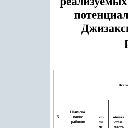
реализуемых
потенциал
Джизакск
Всего
Наимено-
N
вание
ко-
общая
районов
ли-
стои-
че-
мость