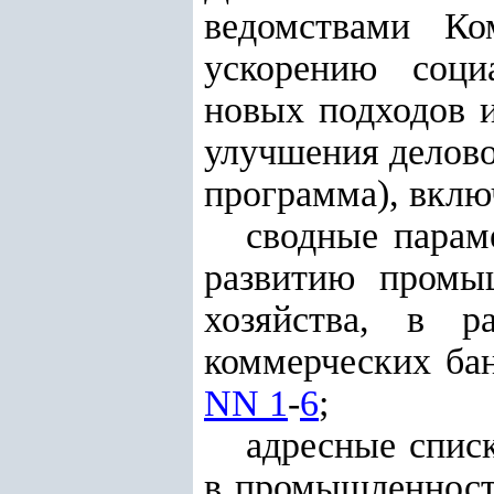
ведомствами Ко
ускорению социа
новых подходов 
улучшения делово
программа), вкл
сводные парам
развитию промыш
хозяйства, в р
коммерческих ба
NN 1
-
6
;
адресные спис
в промышленности