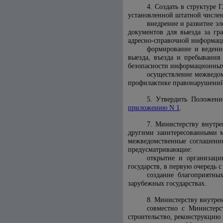
4. Создать в структуре
установленной штатной числе
внедрение и развитие э
документов для выезда за г
адресно-справочной информац
формирование и ведени
выезда, въезда и пребывания
безопасности информационных
осуществление межведом
профилактике правонарушений
5. Утвердить Положени
приложению N 1
.
7. Министерству внутре
другими заинтересованными м
межведомственные соглашения
предусматривающие:
открытие и организаци
государств, в первую очередь
создание благоприятны
зарубежных государствах.
8. Министерству внутре
совместно с Министерс
строительство, реконструкцию