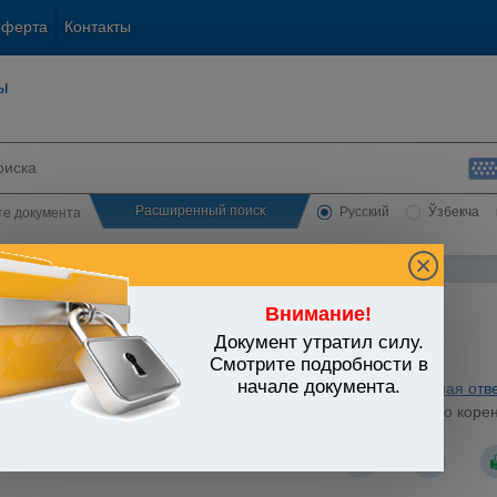
оферта
Контакты
ы
Расширенный поиск
Русский
Ўзбекча
сте документа
Внимание!
Документ утратил силу.
ЬСТВО УЗБЕКИСТАНА
Смотрите подробности в
начале документа.
а правопорядка. Безопасность. Административная и уголовная отв
спублики Узбекистан от 11.07.2017 г. N ПП-3126 "О мерах по кор
рационных процессов и оформления гражданства"