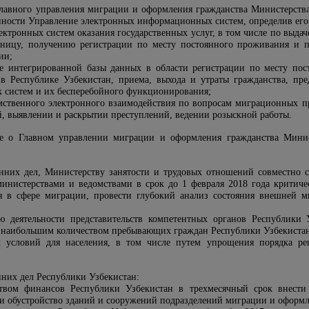
 Главного управления миграции и оформления гражданства Министерств
нности Управление электронных информационных систем, определив его
лектронных систем оказания государственных услуг, в том числе по выд
раницу, получению
регистрации по месту постоянного проживания и 
ии;
е интегрированной базы данных в области
регистрации по месту по
 в Республике Узбекистан, приема, выхода и утраты гражданства, пре
 систем и их бесперебойного функционирования;
ственного электронного взаимодействия по вопросам миграционных пр
, выявлении и раскрытии преступлений, ведении розыскной работы.
е о Главном управлении миграции и оформления гражданства Минист
нних дел, Министерству занятости и трудовых отношений совместно 
инистерствами и ведомствами в срок до 1 февраля 2018 года критиче
 в сфере миграции, провести глубокий анализ состояния внешней м
ю деятельности представительств компетентных органов Республики
 с наибольшим количеством пребывающих граждан Республики Узбекиста
х условий для населения, в том числе путем упрощения порядка ре
нних дел Республики Узбекистан:
твом финансов Республики Узбекистан в трехмесячный срок внест
 и обустройство зданий и сооружений подразделений миграции и оформл