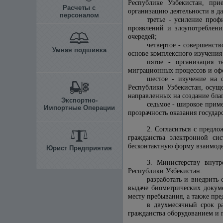
Республике Узбекистан, при
Расчеты с
организацию деятельности в д
персоналом
третье - усиление про
проявлений и злоупотреблен
очередей;
четвертое - совершенст
Умная подшивка
основе комплексного изучени
пятое - организация т
миграционных процессов и офо
шестое - изучение на 
Республики Узбекистан, осущ
направленных на создание бла
Экспортно-
седьмое - широкое при
Импортные Операции
прозрачность оказания госуда
2. Согласиться с предл
гражданства электронной си
бесконтактную форму взаимоде
Юрист Предприятия
3. Министерству внут
Республики Узбекистан:
разработать и внедрить
выдаче биометрических докум
месту пребывания, а также пр
в двухмесячный срок р
гражданства оборудованием и 