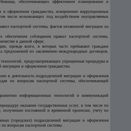
о убежища, обеспечивающих эффективное планирование и
ии и оформления гражданства, искоренение коррупционных
 том числе возникающих под воздействием неуправляемых
равил паспортной системы, фактов незаконной миграции на
ах обеспечения соблюдения правил паспортной системы,
ичестве в данной сфере;
ции, прежде всего, в которых часто пребывают граждане
тка предложений по заключению международных договоров,
х технологий, предусматривающих упрощенные процедуры и
ий миграции и оформления гражданства.
ении в деятельность подразделений миграции и оформления
аждан по вопросам паспортной системы, обеспечивающей
о развитию информационных технологий и коммуникаций
роцедуру оказания государственных услуг, в том числе по
у, получению постоянной и временной прописки, учету по
онных (городских) подразделений миграции и оформления
 по вопросам паспортной системы.