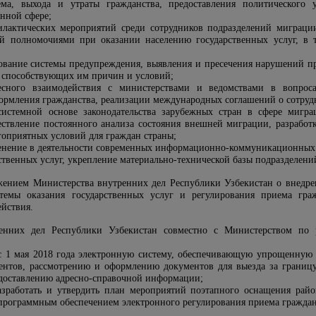
ема, выхода и утраты гражданства, предоставления политическог
анной сфере;
филактических мероприятий среди сотрудников подразделений миграц
ий полномочиями при оказании населению государственных услуг, в
вование системы предупреждения, выявления и пресечения нарушений п
я способствующих им причин и условий;
есного взаимодействия с министерствами и ведомствами в вопрос
рмления гражданства, реализации международных соглашений о сотрудн
системной основе законодательства зарубежных стран в сфере мигра
ествление постоянного анализа состояния внешней миграции, разрабо
гоприятных условий для граждан страны;
менение в деятельности современных информационно-коммуникационны
рственных услуг, укрепление материально-технической базы подразделен
ожением Министерства внутренних дел Республики Узбекистан о внедр
стемы оказания государственных услуг и регулирования приема гр
йствия.
ренних дел Республики Узбекистан совместно с Министерством п
 с 1 мая 2018 года электронную систему, обеспечивающую упрощенную п
ентов, рассмотрению и оформлению документов для выезда за границ
едоставлению адресно-справочной информации;
азработать и утвердить план мероприятий поэтапного оснащения рай
программным обеспечением электронного регулирования приема граждан