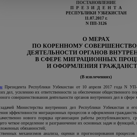
ПОСТАНОВЛЕНИЕ
П Р Е З И Д Е Н Т А
РЕСПУБЛИКИ УЗБЕКИСТАН
11.07.2017 г.
N ПП-3126
О МЕРАХ
ПО КОРЕННОМУ СОВЕРШЕНСТВ
ДЕЯТЕЛЬНОСТИ ОРГАНОВ ВНУТРЕ
В СФЕРЕ МИГРАЦИОННЫХ ПРОЦ
И ОФОРМЛЕНИЯ ГРАЖДАНС
(В извлечениях)
ом
Президента Республики Узбекистан от 10 апреля 2017 года N УП
них дел, усилению их ответственности за обеспечение общественного по
ренного совершенствования деятельности органов внутренних дел в сфер
задачей Министерства внутренних дел Республики Узбекистан и ег
ния эффективности миграционных процессов и оформления гражданств
 качественно нового порядка организации работы республиканского,
его четкое определение и разграничение их основных задач и функций, 
зложенных обязанностей;
ственных механизмов анализа, оценки и прогнозирования процессов 