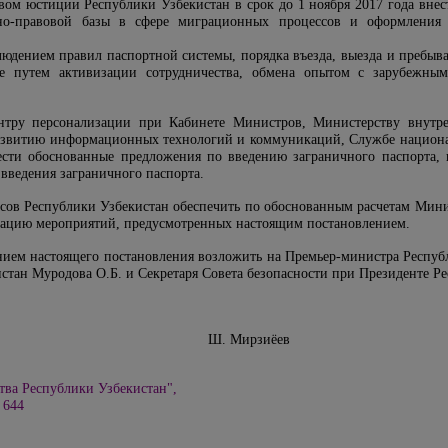
вом юстиции Республики Узбекистан в срок до 1 ноября 2017 года вн
но-правовой базы в сфере миграционных процессов и оформления 
блюдением правил паспортной системы, порядка въезда, выезда и пребы
ле путем активизации сотрудничества, обмена опытом с зарубежны
ентру персонализации при Кабинете Министров, Министерству внутр
азвитию информационных технологий и коммуникаций, Службе национа
ести обоснованные предложения по введению заграничного паспорта, 
введения заграничного паспорта.
сов Республики Узбекистан обеспечить по обоснованным расчетам Мини
изацию мероприятий, предусмотренных настоящим постановлением.
ением настоящего постановления возложить на Премьер-министра Респуб
стан Муродова О.Б. и Секретаря Совета безопасности при Президенте Р
и Узбекистан Ш.
Мирзиёев
тва Республики Узбекистан",
. 644