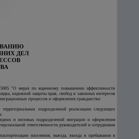
ОВАНИЮ
ННИХ ДЕЛ
ЕССОВ
ТВА
-5005 "О мерах по коренному повышению эффективности
рядка, надежной защиты прав, свобод и законных интересов
е миграционных процессов и оформления гражданства:
о территориальных подразделений реализацию следующих
а:
 средних и низовых подразделений миграции и оформления
персональной ответственности руководителей и сотрудников
паспортизации населения, выезда, въезда и пребывания в