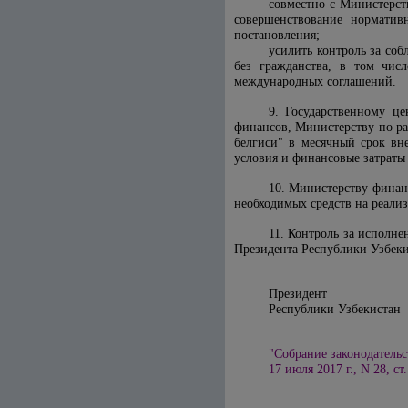
совместно с Министерст
совершенствование норматив
постановления;
усилить контроль за со
без гражданства, в том чис
международных соглашений.
9. Государственному ц
финансов, Министерству по р
белгиси" в месячный срок вн
условия и финансовые затраты 
10. Министерству финан
необходимых средств на реал
11. Контроль за исполн
Президента Республики Узбеки
Президент
Республик
"Собрание законодательс
17 июля 2017 г., N 28, ст