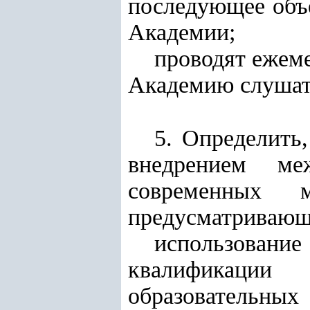
последующее объ
Академии;
проводят ежем
Академию слушат
5. Определить
внедрением ме
современных м
предусматривающи
использован
квалификаци
образовательны