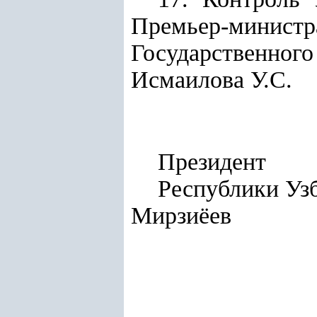
Премьер-минис
Государственног
Исмаилова У.С.
Президент
Респуб
Мирзиёев