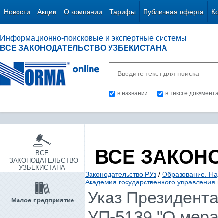
Новости
Акции
О компании
Тарифы
Публичная оферта
К
Информационно-поисковые и экспертные системы
ВСЕ ЗАКОНОДАТЕЛЬСТВО УЗБЕКИСТАНА
в названии
в тексте документ
ВСЕ ЗАКОН
ВСЕ
ЗАКОНОДАТЕЛЬСТВО
УЗБЕКИСТАНА
Законодательство РУз
/
Образование. Нау
Академия государственного управления
Указ Президента 
Малое предприятие
УП-5139 "О мер