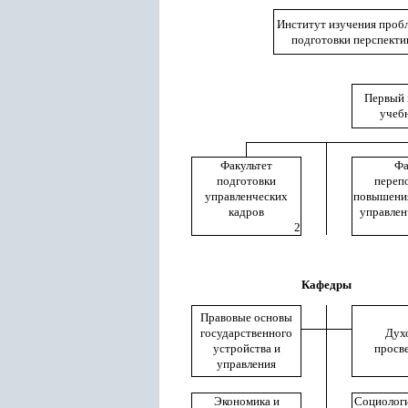
Институт изучения проб
подготовки перспекти
Первый 
учеб
Факультет
Фа
подготовки
переп
управленческих
повышени
кадров
управлен
2
Кафедры
Правовые основы
государственного
Дух
устройства и
просв
управления
Экономика и
Социологи