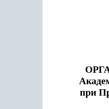
ОРГ
Академ
при П