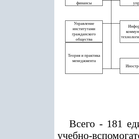
финансы
уп
Управление
Инфор
институтами
коммун
гражданского
технологи
общества
Теория и практика
менеджмента
Иностр
Всего - 181 ед
учебно-вспомогате