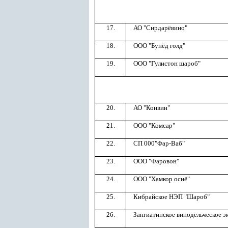
17.
АО "Сирдарёвино"
18.
ООО "Бунёд голд"
19.
ООО "Гулистон шароб"
20.
АО "Конвин"
21.
ООО "Комсар"
22.
СП 000"Фар-Ваб"
23.
ООО "Фаровон"
24.
ООО "Хамкор осиё"
25.
Кибрайское НЭП "Шароб"
26.
Зангиатинское винодельческое 