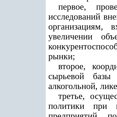
первое, пров
исследований вне
организациям, 
увеличении объ
конкурентоспос
рынки;
второе, коор
сырьевой базы 
алкогольной, лик
третье, осуще
политики при м
предприятий по