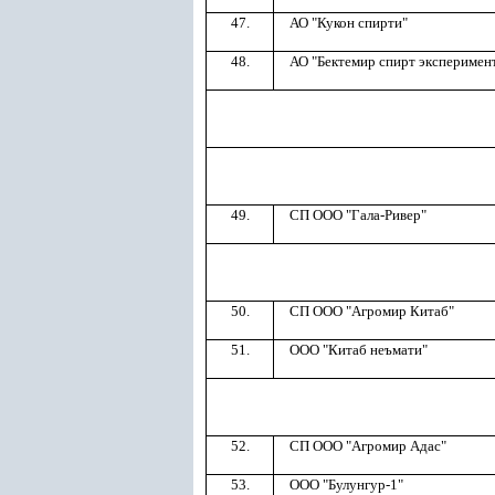
47.
АО "Кукон спирти"
48.
АО "Бектемир спирт эксперимент
49.
СП ООО "Гала-Ривер"
50.
СП ООО "Агромир Китаб"
51.
ООО "Китаб неъмати"
52.
СП ООО "Агромир Адас"
53.
ООО "Булунгур-1"