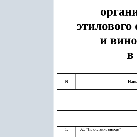
орган
этилового 
и вино
в
N
Наим
1.
АО "Нокис винозаводи"