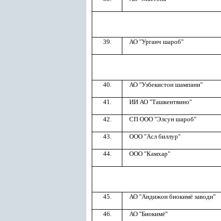
39.
АО "Урганч шароб"
40.
АО "Узбекистон шампани"
41.
ИИ АО "Ташкентвино"
42.
СП ООО "Элсун шароб"
43.
ООО "Асл биллур"
44.
ООО "Камхар"
45.
АО "Андижон биокимё заводи"
46.
АО "Биокимё"