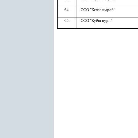
64.
ООО "Келес шароб"
65.
ООО "Куёш нури"