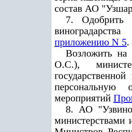
состав А
О
"Узшар
7. Одобрить
виноградарства
приложению N 5
.
Возложить на 
О.С.), минист
государственной
персональную о
мероприятий
Про
8. АО "Узвино
министерствами 
Министров Респу