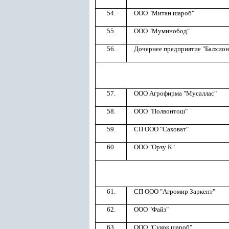
54.
ООО "Митан шароб"
55.
ООО "Муминобод"
56.
Дочернее предприятие "Балхион
57.
ООО Агрофирма "Мусаллас"
58.
ООО "Полвонтош"
59.
СП ООО "Саховат"
60.
ООО "Орзу К"
61.
СП ООО "Агромир Заркент"
62.
ООО "Файз"
63.
ООО "Сукок шароб"