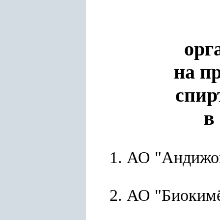
орг
на п
спир
в
1. АО "Андижо
2. АО "Биоким