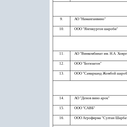
9.
АО "Наманганвино"
10.
ООО "Янгикургон шароби"
11.
АО "Винкомбинат им. Н.А. Ховре
12.
ООО "Богизагон"
13.
ООО "Самарканд Жомбой шароб
14.
АО "Денов вино арок"
15.
ООО "САВБ"
16.
ООО Агрофирма "Султан Шарба