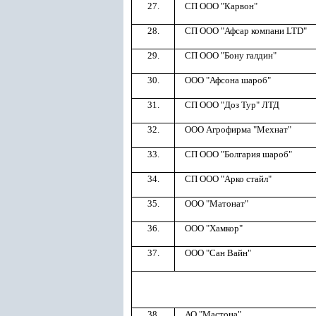
27.
СП ООО "Карвон"
28.
СП ООО "Афсар компани LTD"
29.
СП ООО "Бону галдин"
30.
ООО "Афсона шароб"
31.
СП ООО "Доз Тур" ЛТД
32.
ООО Агрофирма "Мехнат"
33.
СП ООО "Болгария шароб"
34.
СП ООО "Арко стайл"
35.
ООО "Матонат"
36.
ООО "Хамкор"
37.
ООО "Сан Вайн"
38.
АО "Мастона"