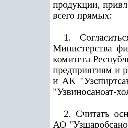
продукции, привл
всего прямых:
1. Согласить
Министерства фи
комитета Республ
предприятиям и р
и АК "Узспиртса
"Узвиносаноат-хо
2. Считать ос
АО "Уз
шароб
сано