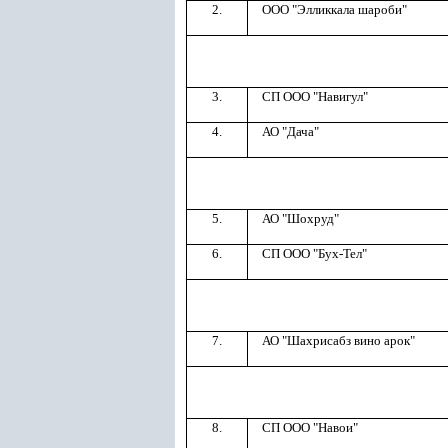
2.
ООО "Элликкала шароби"
3.
СП ООО "Навигул"
4.
АО "Дача"
5.
АО "Шохруд"
6.
СП ООО "Бух-Тел"
7.
АО "Шахрисабз вино арок"
8.
СП ООО "Навои"