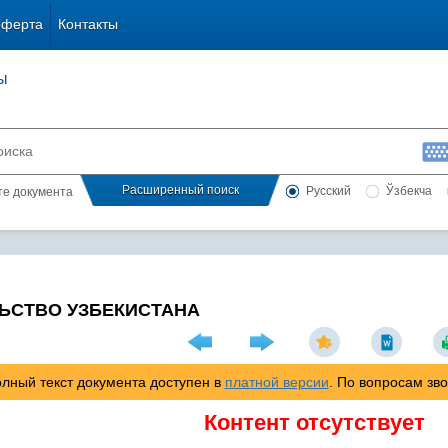
оферта
Контакты
ы
Расширенный поиск
Русский
Ўзбекча
сте документа
ЬСТВО УЗБЕКИСТАНА
лный текст документа доступен в
платной версии
. По вопросам зв
Контент отсутствует