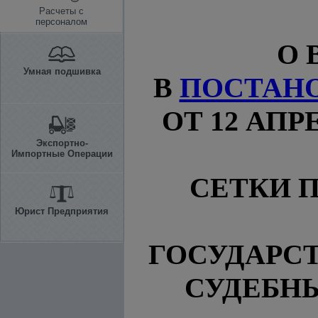
Расчеты с
персоналом
О 
Умная подшивка
В
ПОСТАН
ОТ 12 АПР
Экспортно-
Импортные Операции
СЕТКИ П
Юрист Предприятия
ГОСУДАРС
СУДЕБН