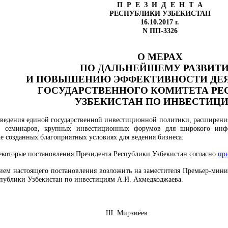
П Р Е З И Д Е Н Т А
РЕСПУБЛИКИ УЗБЕКИСТАН
16.10.2017 г.
N ПП-3326
О МЕРАХ
ПО ДАЛЬНЕЙШЕМУ РАЗВИТ
И ПОВЫШЕНИЮ ЭФФЕКТИВНОСТИ ДЕ
ГОСУДАРСТВЕННОГО КОМИТЕТА РЕ
УЗБЕКИСТАН ПО ИНВЕСТИЦ
оведения единой государственной инвестиционной политики, расширен
, семинаров, крупных инвестиционных форумов для широкого инфо
е созданных благоприятных условиях для ведения бизнеса:
некоторые постановления Президента Республики Узбекистан согласно
пр
нием настоящего постановления возложить на заместителя Премьер-мини
спублики Узбекистан по инвестициям А.И. Ахмедходжаева.
Узбекистан Ш. Мирзиёев