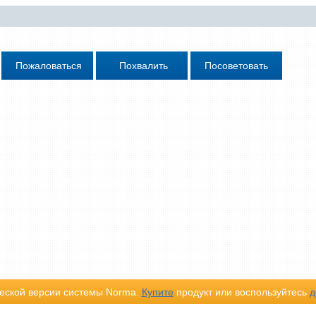
еской версии системы Norma.
Купите
продукт или воспользуйтесь
д