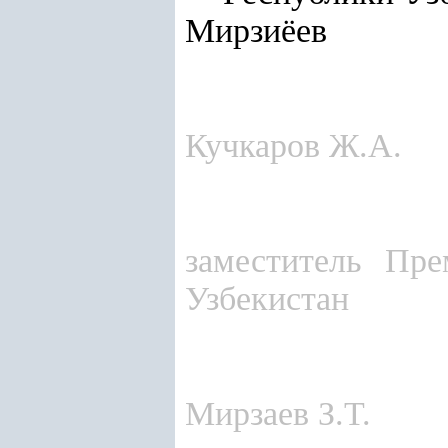
Мирзиёев
Кучкаров Ж.А.
заместитель Пре
Узбекистан
Мирзаев З.Т.