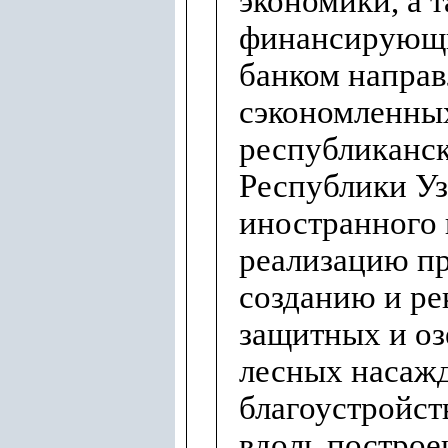
экономики, а 
финансирующ
банком напра
сэкономленны
республиканс
Республики Уз
иностранного 
реализацию пр
созданию и р
защитных и о
лесных насажд
благоустройст
вдоль построе