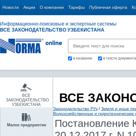
Новости
Акции
О компании
Тарифы
Публичная оферта
К
Информационно-поисковые и экспертные системы
ВСЕ ЗАКОНОДАТЕЛЬСТВО УЗБЕКИСТАНА
в названии
в тексте документ
ВСЕ ЗАКОН
ВСЕ
ЗАКОНОДАТЕЛЬСТВО
УЗБЕКИСТАНА
Законодательство РУз
/
Земля и иные пр
Водохозяйственные и гидротехнические 
Постановление К
Малое предприятие
20.12.2017 г. N 