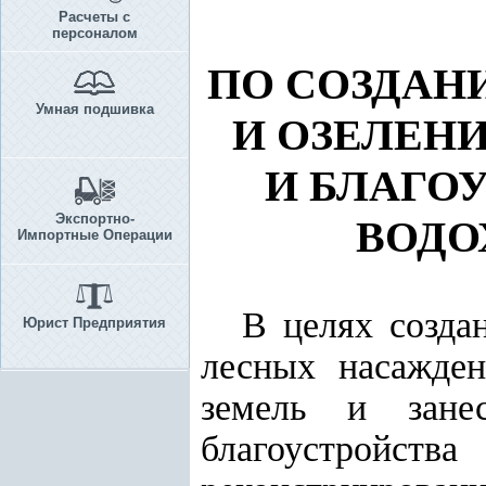
Расчеты с
персоналом
ПО СОЗДАН
Умная подшивка
И ОЗЕЛЕН
И БЛАГО
Экспортно-
ВОДО
Импортные Операции
В целях созда
Юрист Предприятия
лесных насажде
земель и занес
благоустрой