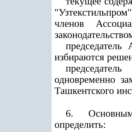
текущее содер
"Узтекстильпром
членов Ассоци
законодательство
председатель 
избираются решен
председател
одновременно за
Ташкентского инс
6. Основным
определить: