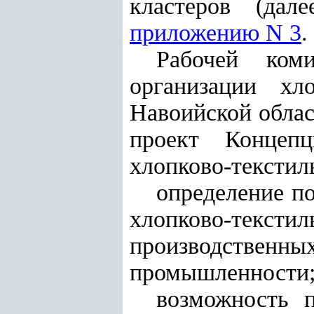
кластеров (дал
приложению N 3
.
Рабочей ком
организации хл
Навоийской облас
проект Концепц
хлопково-текстил
определение п
хлопково-текс
производствен
промышленности
возможность п