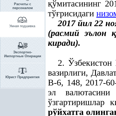
қ
ўмитасининг 20
Расчеты с
персоналом
тў
ғ
рисидаги
низо
2017 йил 22 н
Умная подшивка
(расмий эълон
қ
киради).
Экспортно-
Импортные Операции
2. Ўзбекистон
вазирлиги, Давла
Юрист Предприятия
В-6, 148, 2017-6
эл валютасин
ўзгартиришлар 
рўйхатга олинга