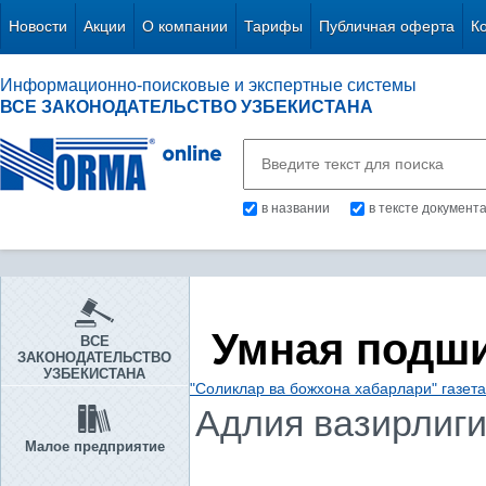
Новости
Акции
О компании
Тарифы
Публичная оферта
К
Информационно-поисковые и экспертные системы
ВСЕ ЗАКОНОДАТЕЛЬСТВО УЗБЕКИСТАНА
в названии
в тексте документ
Умная подш
ВСЕ
ЗАКОНОДАТЕЛЬСТВО
УЗБЕКИСТАНА
"Соликлар ва божхона хабарлари" газет
Адлия вазирлиг
Малое предприятие