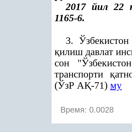
2017 йил 22 
1165-6.
3. Ўзбекистон
қ
илиш давлат ин
сон "Ўзбекисто
транспорти
қ
атн
(ЎзР А
Қ
-71)
му
Время: 0.0028