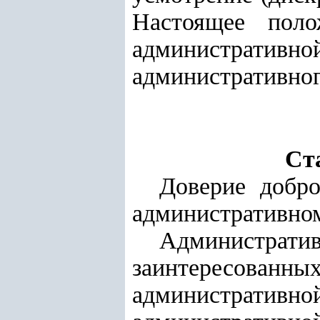
Настоящее поло
административ
административног
Ст
Доверие добр
административном
Административ
заинтересова
администрати