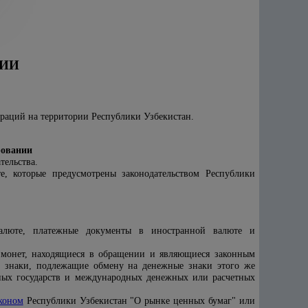
НИИ
ераций на территории Республики Узбекистан.
ровании
тельства.
, которые предусмотрены законодательством Республики
алюте, платежные документы в иностранной валюте и
и монет, находящиеся в обращении и являющиеся законным
е знаки, подлежащие обмену на денежные знаки этого же
нных государств и международных денежных или расчетных
коном
Республики Узбекистан "О рынке ценных бумаг" или