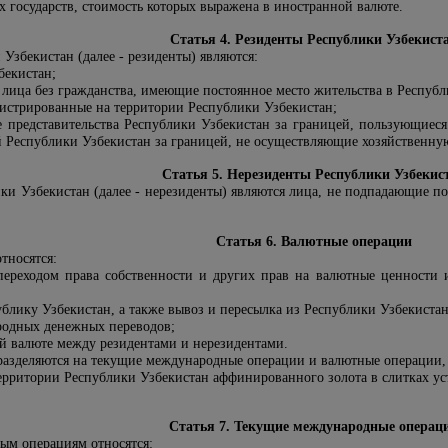
х государств, стоимость которых выражена в иностранной валюте.
Статья 4. Резиденты Республики Узбекист
Узбекистан (далее - резиденты) являются:
бекистан;
лица без гражданства, имеющие постоянное место жительства в Республ
гистрированные на территории Республики Узбекистан;
 представительства Республики Узбекистан за границей, пользующиес
й Республики Узбекистан за границей, не осуществляющие хозяйственну
Статья 5. Нерезиденты Республики Узбекис
и Узбекистан (далее - нерезиденты) являются лица, не подпадающие по
Статья 6. Валютные операции
тносятся:
переходом права собственности и других прав на валютные ценности 
ублику Узбекистан, а также вывоз и пересылка из Республики Узбекиста
родных денежных переводов;
й валюте между резидентами и нерезидентами.
азделяются на текущие международные операции и валютные операции, 
ерритории Республики Узбекистан аффинированного золота в слитках уст
Статья 7. Текущие международные операц
м операциям относятся: