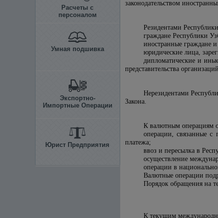
законодательством иностранны
Расчеты с
персоналом
Резидентами Республики 
граждане Республики Уз
иностранные граждане и 
Умная подшивка
юридические лица, заре
дипломатические и иные
представительства организаци
Нерезидентами Республик
Экспортно-
Закона.
Импортные Операции
К валютным операциям о
операции, связанные с 
платежа;
Юрист Предприятия
ввоз и пересылка в Респ
осуществление междуна
операции в национально
Валютные операции подр
Порядок обращения на т
К текущим международны