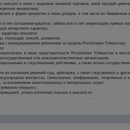
е выплате в связи с ведением внешней торговли, иной текущей деятель
редитных механизмов;
плате в форме процентов и иных доходов, в том числе по банковским вк
 в счет погашения кредитов, займов или в счет амортизации прямых ин
дов неторгового характера.
 характера относятся:
ы, стипендий, пенсий, алиментов;
ных с командированием работников за пределы Республики Узбекистан;
ия;
оматических и иных представительств Республики Узбекистан в иностр
ежгосударственных или межправительственных организациях;
отариальными и следственными действиями, а также оплата государстве
в на основании решений суда, арбитража, а также следственных и друг
еждународных конгрессах, симпозиумах, конференциях, спортивных и 
х, за исключением инвестиционных и материальных затрат;
огребением умершего;
аграждений, уплата патентных пошлин и выплата по
...