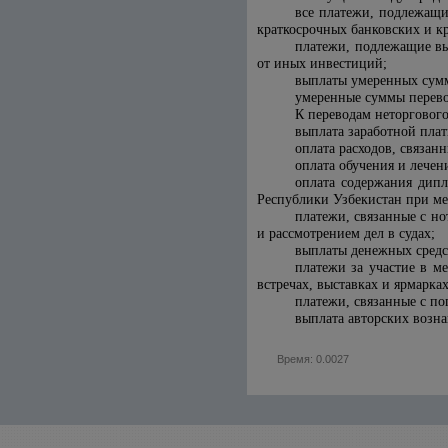
все платежи, подлежащи
краткосрочных банковских и к
платежи, подлежащие вы
от иных инвестиций;
выплаты умеренных сумм
умеренные суммы перево
К переводам неторгового
выплата заработной плат
оплата расходов, связан
оплата обучения и лечен
оплата содержания дипл
Республики Узбекистан при м
платежи, связанные с н
и рассмотрением дел в судах;
выплаты денежных средст
платежи за участие в м
встречах, выставках и ярмарка
платежи, связанные с п
выплата авторских возн
Время: 0.0027