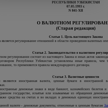
РЕСПУБЛИКИ УЗБЕКИСТАН
07.05.1993 г.
N 841-XII
О ВАЛЮТНОМ РЕГУЛИРОВА
(С
тарая
редакция)
Статья 1. Цель настоящего Закона
а является регулирование отношений в области проведения валютных оп
Статья 2. Законодательство о валютном регули
тном регулировании состоит из настоящего Закона и иных актов законода
говором Республики Узбекистан установлены иные правила, чем те
ровании, то применяются правила международного договора.
Статья 3. Валютные ценности
 являются иностранная валюта, ценные бумаги в иностранной в
ках.
иностранные денежные знаки в виде банкнот, казначейских билетов 
транном государстве, изъятые или изымаемые из обращения денежны
 также средства на счетах и во вкладах в денежных единицах иностра
ранной валюте - денежные документы, отнесенные к ценным бумагам
За