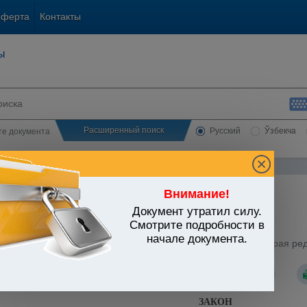
оферта
Контакты
ы
Расширенный поиск
Русский
Ўзбекча
сте документа
Внимание!
Документ утратил силу.
алтерия
Смотрите подробности в
начале документа.
от 07.05.1993 г. N 841-XII "О валютном регулировании" (Старая ред
ЗАКОН