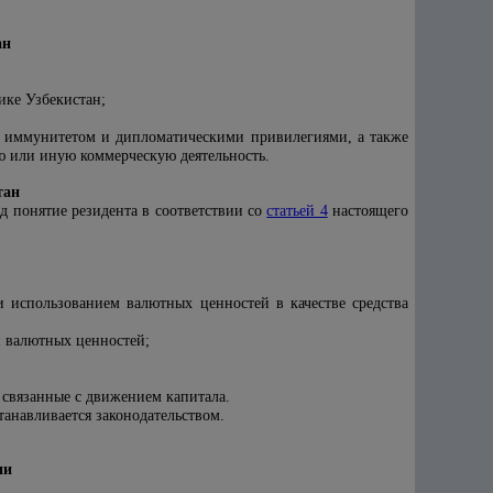
ан
ике Узбекистан;
я иммунитетом и дипломатическими привилегиями, а также
ю или иную коммерческую деятельность.
тан
д понятие резидента в соответствии со
статьей 4
настоящего
и использованием валютных ценностей в качестве средства
н валютных ценностей;
связанные с движением капитала.
анавливается законодательством.
ии