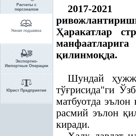
Расчеты с
2017-2021 
персоналом
ривожлантири
Ҳ
аракатлар ст
Умная подшивка
манфаатлариг
қ
илинмо
қ
да.
Экспортно-
Импортные Операции
Шундай
ҳ
ужж
тў
ғ
рисида"ги Ўз
Юрист Предприятия
матбуотда эълон
расмий эълон
қ
и
киради.
Хал
қ
давлат ид