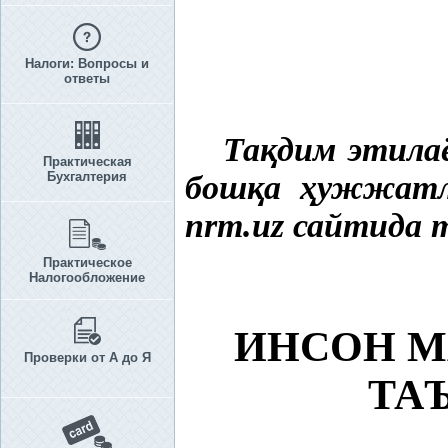
Налоги: Вопросы и
ответы
Та
қ
дим этила
Практическая
Бухгалтерия
бош
қ
а
ҳ
ужжатл
nrm.uz сайтида 
Практическое
Налогообложение
ИНСОН М
Проверки от А до Я
ТА