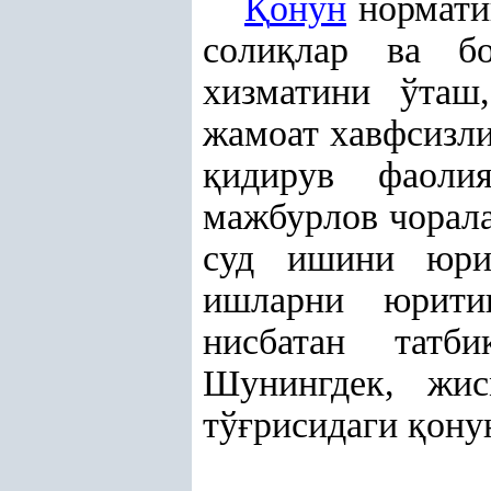
Қ
онун
нормати
соли
қ
лар ва б
хизматини ўташ,
жамоат хавфсизл
қ
идирув фаолия
мажбурлов чорал
суд ишини юр
ишларни юрит
нисбатан татби
Шунингдек, жис
тў
ғ
рисидаги
қ
он