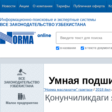
Новости
Акции
О компании
Тарифы
Публичная оферта
К
Информационно-поисковые и экспертные системы
ВСЕ ЗАКОНОДАТЕЛЬСТВО УЗБЕКИСТАНА
в названии
в тексте документ
Умная подш
ВСЕ
ЗАКОНОДАТЕЛЬСТВО
УЗБЕКИСТАНА
"Норма маслахатчи" газетаси
/
2018 йил
Қонунчиликдаги 
Малое предприятие