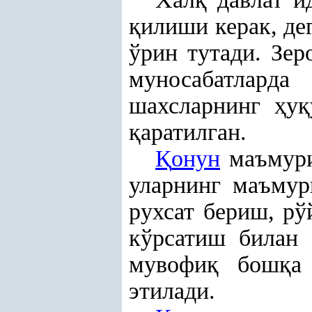
қ
илиши керак, де
ўрин тутади. Зер
муносабатлард
шахсларнинг
ҳ
у
қ
қ
аратилган.
Қ
онун
маъмури
уларнинг маъмур
рухсат бериш, рў
кўрсатиш билан 
мувофи
қ
бош
қ
а
этилади.