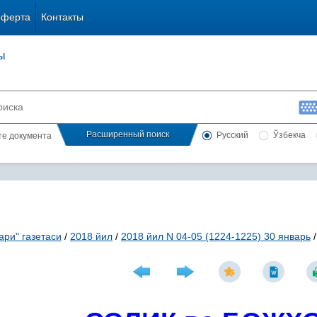
оферта
Контакты
ы
Расширенный поиск
Русский
Ўзбекча
сте документа
ари" газетаси
/
2018 йил
/
2018 йил N 04-05 (1224-1225) 30 январь
/