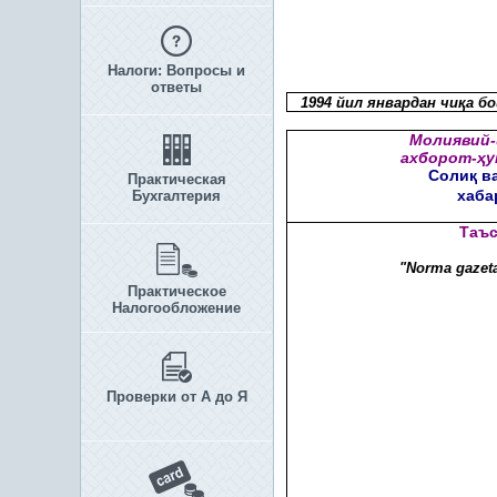
Налоги: Вопросы и
ответы
1994 йил январдан чи
қ
а б
Молиявий-
ахборот-
ҳ
у
Соли
қ
ва
Практическая
хаба
Бухгалтерия
Таъс
"Norma gazeta
Практическое
Налогообложение
Проверки от А до Я