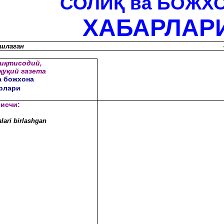
СОЛИ
Қ
ва БОЖХ
ХАБАРЛАР
ошлаган
и
қ
тисодий,
қ
у
қ
ий газета
 божхона
рлари
исчи:
lari birlashgan