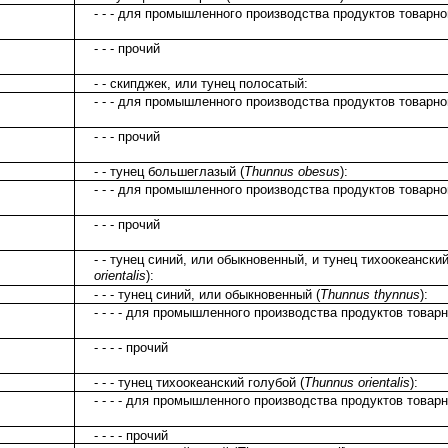
- - - для промышленного производства продуктов товарн
- - - прочий
- - скипджек, или тунец полосатый:
- - - для промышленного производства продуктов товарн
- - - прочий
- - тунец большеглазый (
Thunnus obesus
):
- - - для промышленного производства продуктов товарн
- - - прочий
- - тунец синий, или обыкновенный, и тунец тихоокеанский
orientalis
):
- - - тунец синий, или обыкновенный (
Thunnus thynnus
):
- - - - для промышленного производства продуктов товар
- - - - прочий
- - - тунец тихоокеанский голубой (
Thunnus orientalis
):
- - - - для промышленного производства продуктов товар
- - - - прочий