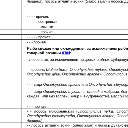
rhodurus
), лосось атлантический (
Salmo salar
) и лосось д
- - - - прочая:
- - - - - осетровые:
- - - - - - мальки
- - - - - - прочие
- - - - - прочая
- - - прочая
Рыба свежая или охлажденная, за исключением рыбн
товарной позиции
0304
:
- лососевые, за исключением пищевых рыбных субпроду
- - форель (
Salmo trutta
,
Oncorhynchus mykiss
,
Oncorhynch
Oncorhynchus gilae
,
Oncorhynchus apache
и
Oncorhynchus 
- - - вида
Oncorhynchus apache
или
Oncorhynchus chrysoga
- - - вида
Oncorhynchus mykiss
, с головой и жабрами, без
каждая, или без головы, жабр и внутренностей, массой б
- - - прочая
- - лосось тихоокеанский (
Oncorhynchus nerka
,
Oncor
Oncorhynchus tschawytscha
,
Oncorhynchus kisutch
,
Oncor
rhodurus
)
- - лосось атлантический (
Salmo salar
) и лосось дунайский