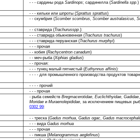
- - - сардины рода
Sardinops
; сардинелла (
Sardinella spp
.)
- - - кильки или шпроты (
Sprattus sprattus
)
- - скумбрия (
Scomber scombrus
,
Scomber australasicus
,
S
- - ставрида (
Trachurusspp
.):
- - - ставрида обыкновенная (
Trachurus trachurus
)
- - - ставрида перуанская (
Trachurus murphyi
)
- - - прочая
- - кобия (
Rachycentron canadum
)
- - меч-рыба (
Xiphias gladius
)
- - прочая:
- - - тунец малый пятнистый (
Euthynnus affinis
):
- - - - для промышленного производства продуктов товар
- - - - прочий
- - - прочая
- рыба семейств
Bregmacerotidae
,
Euclichthyidae
,
Gadidae
Moridae
и
Muraenolepididae
, за исключением пищевых ры
0302 99
:
- - треска (
Gadus morhua
,
Gadus ogac
,
Gadus macrocephal
- - - вида
Gadus morhua
- - - прочая
- - пикша (
Melanogrammus aeglefinus
)