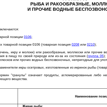
РЫБА И РАКООБРАЗНЫЕ, МОЛ
И ПРОЧИЕ ВОДНЫЕ БЕСПОЗВОН
 включаются:
варной позиции
0106
;
х товарной позиции 0106 (товарная позиция
0208
или
0210
);
печень, икру и молоки) или ракообразные, моллюски или прочие 
ия в пищу по своей природе или из-за их состояния (
группа 05
);
ллюсков или прочих водных беспозвоночных, непригодные для упо
 заменители икры осетровых, изготовленные из икринок рыбы (тов
термин "гранулы" означает продукты, агломерированные либо н
ующего вещества.
Наименование пози
Живая рыба: