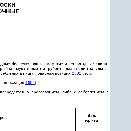
ЛЮСКИ
ОЧНЫЕ
водные беспозвоночные, мертвые и непригодные или не
 рыбная мука тонкого и грубого помола или гранулы из
требления в пищу (товарная позиция
2301
); или
арная позиция
1604
).
епосредственно прессованием, либо с добавлением в
Доп.
ции
ед. изм.