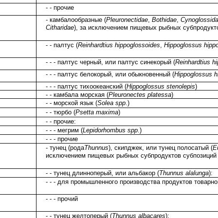
- - прочие
- камбалообразные (
Pleuronectidae
,
Bothidae
,
Cynoglossid
Citharidae
), за исключением пищевых рыбных субпродукт
- - палтус (
Reinhardtius hippoglossoides
,
Hippoglossus hipp
- - - палтус черный, или палтус синекорый (
Reinhardtius h
- - - палтус белокорый, или обыкновенный (
Hippoglossus h
- - - палтус тихоокеанский (
Hippoglossus stenolepis
)
- - камбала морская (
Pleuronectes platessa
)
- - морской язык (
Solea spp
.)
- - тюрбо (
Psetta maxima
)
- - прочие:
- - - мегрим (
Lepidorhombus spp
.)
- - - прочие
- тунец (рода
Thunnus
), скипджек, или тунец полосатый (
E
исключением пищевых рыбных субпродуктов субпозици
- - тунец длинноперый, или альбакор (
Thunnus alalunga
):
- - - для промышленного производства продуктов товарн
- - - прочий
- - тунец желтоперый (
Thunnus albacares
):