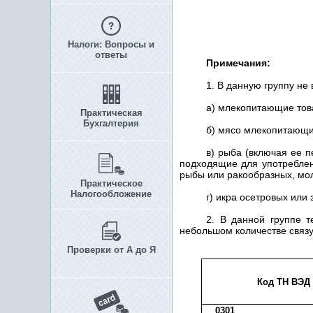
Налоги: Вопросы и
ответы
Примечания:
1. В данную группу не
а) млекопитающие то
Практическая
Бухгалтерия
б) мясо млекопитающи
в) рыба (включая ее 
подходящие для употреблен
рыбы или ракообразных, мо
Практическое
Налогообложение
г) икра осетровых или
2. В данной группе 
небольшом количестве связ
Проверки от А до Я
Код ТН ВЭД
0301