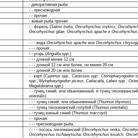
- декоративная рыба:
- - пресноводная
- - прочая
- живая рыба прочая:
- - форель (
Salmo trutta
,
Oncorhynchus mykiss
,
Oncorhynch
Oncorhynchus gilae
,
Oncorhynchus apache
и
Oncorhynchus 
- - - вида
Oncorhynchus apache
или
Oncorhynchus chrysoga
- - - прочая
- - угорь (
Anguilla spp
.):
- - - длиной менее 12 см
- - - длиной 12 см или более, но менее 20 см
- - - длиной 20 см или более
- - карп (
Cyprinus spp
.,
Carassius spp
.,
Ctenopharyngodon id
spp
.,
Mylopharyngodon piceus
,
Catlacatla
,
Labeo spp
.,
Osteo
Megalobrama spp
.)
- - тунец синий, или обыкновенный, и тунец тихоокеанский
orientalis
):
- - - тунец синий, или обыкновенный (
Thunnus thynnus
)
- - - тунец тихоокеанский голубой (
Thunnus orientalis
)
- - тунец южный синий (
Thunnus maccoyii
)
- - прочая:
- - - пресноводная рыба:
- - - - лосось тихоокеанский (
Oncorhynchus nerka
,
Oncorhy
Oncorhynchus tschawytscha
,
Oncorhynchus kisutch
,
Oncor