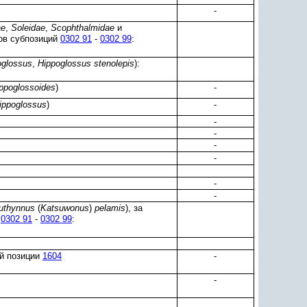
-
ae
,
Soleidae
,
Scophthalmidae
и
ов субпозиций
0302 91
-
0302 99
:
oglossus
,
Hippoglossus stenolepis
):
ippoglossoides
)
-
ippoglossus
)
-
-
-
-
-
-
-
uthynnus
(
Katsuwonus
)
pelamis
), за
й
0302 91
-
0302 99
:
ой позиции
1604
-
-