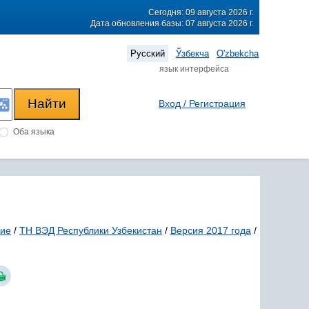
Сегодня: 09 августа 2026 г.
Дата обновления базы: 07 августа 2026 г.
Русский
Ўзбекча
O'zbekcha
язык интерфейса
Вход / Регистрация
Оба языка
ние
/
ТН ВЭД Республики Узбекистан
/
Версия 2017 года
/