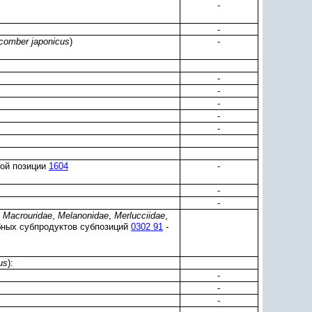
-
-
comber japonicus
)
-
-
-
-
-
-
ной позиции
1604
-
-
-
,
Macrouridae
,
Melanonidae
,
Merlucciidae
,
бных субпродуктов субпозиций
0302 91
-
us
):
-
-
-