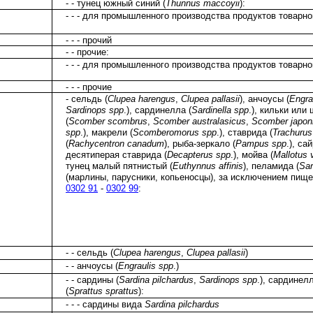
- - тунец южный синий (
Thunnus maccoyii
):
- - - для промышленного производства продуктов товарн
- - - прочий
- - прочие:
- - - для промышленного производства продуктов товарн
- - - прочие
- сельдь (
Clupea harengus
,
Clupea pallasii
), анчоусы (
Engra
Sardinops spp
.), сардинелла (
Sardinella spp
.), кильки или 
(
Scomber scombrus
,
Scomber australasicus
,
Scomber japon
spp
.), макрели (
Scomberomorus spp
.), ставрида (
Trachurus
(
Rachycentron canadum
), рыба-зеркало (
Pampus spp
.), са
десятиперая ставрида (
Decapterus spp
.), мойва (
Mallotus 
тунец малый пятнистый (
Euthynnus affinis
), пеламида (
Sar
(марлины, парусники, копьеносцы), за исключением пищ
0302 91
-
0302 99
:
- - сельдь (
Clupea harengus
,
Clupea pallasii
)
- - анчоусы (
Engraulis spp
.)
- - сардины (
Sardina pilchardus
,
Sardinops spp
.), сардинелл
(
Sprattus sprattus
):
- - - сардины вида
Sardina pilchardus