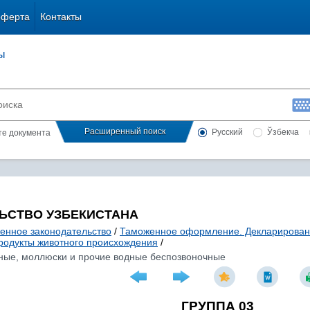
оферта
Контакты
ы
Расширенный поиск
Русский
Ўзбекча
сте документа
ЬСТВО УЗБЕКИСТАНА
енное законодательство
/
Таможенное оформление. Декларирова
родукты животного происхождения
/
зные, моллюски и прочие водные беспозвоночные
ГРУППА 03