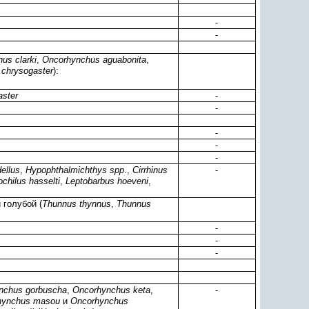
-
-
us clarki
,
Oncorhynchus aguabonita
,
chrysogaster
):
ster
-
-
-
-
-
ellus
,
Hypophthalmichthys spp
.,
Cirrhinus
-
chilus hasselti
,
Leptobarbus hoeveni
,
 голубой (
Thunnus thynnus
,
Thunnus
-
-
-
nchus gorbuscha
,
Oncorhynchus keta
,
-
hynchus masou
и
Oncorhynchus