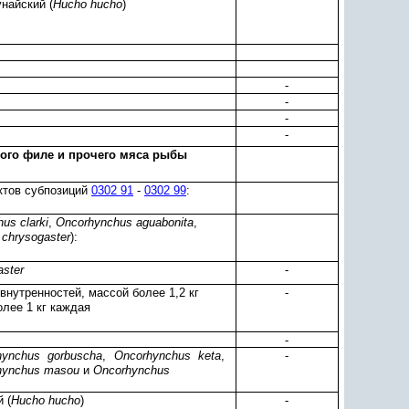
унайский (
Hucho hucho
)
-
-
-
-
ого филе и прочего мяса рыбы
ктов субпозиций
0302 91
-
0302 99
:
us clarki
,
Oncorhynchus aguabonita
,
chrysogaster
):
ster
-
 внутренностей, массой более 1,2 кг
-
олее 1 кг каждая
-
hynchus gorbuscha
,
Oncorhynchus keta
,
-
hynchus masou
и
Oncorhynchus
 (
Hucho hucho
)
-