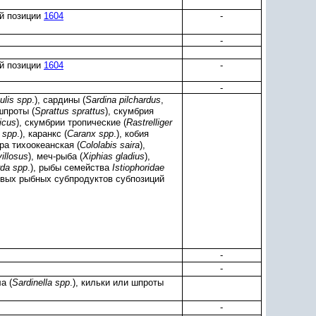
ой позиции
1604
-
-
ой позиции
1604
-
-
ulis spp
.), сардины (
Sardina pilchardus
,
шпроты (
Sprattus sprattus
), скумбрия
icus
), скумбрии тропические (
Rastrelliger
 spp
.), каранкс (
Caranx spp
.), кобия
йра тихоокеанская (
Cololabis saira
),
villosus
), меч-рыба (
Xiphias gladius
),
da spp
.), рыбы семейства
Istiophoridae
евых рыбных субпродуктов субпозиций
-
-
а (
Sardinella spp
.), кильки или шпроты
-