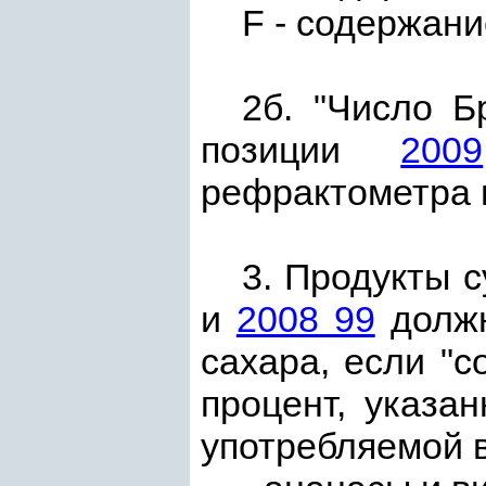
F - содержан
2б. "Число Б
позиции
2009
рефрактометра 
3. Продукты 
и
2008 99
должн
сахара, если "
процент, указа
употребляемой в