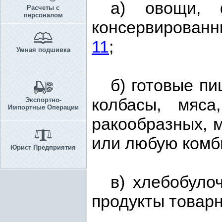
а) овощи, 
Расчеты с
персоналом
консервированн
11
;
Умная подшивка
б) готовые п
колбасы, мяса
Экспортно-
Импортные Операции
ракообразных, 
или любую комби
Юрист Предприятия
в) хлебобуло
продукты товар