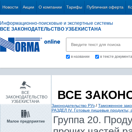
Новости
Акции
О компании
Тарифы
Публичная оферта
К
Информационно-поисковые и экспертные системы
ВСЕ ЗАКОНОДАТЕЛЬСТВО УЗБЕКИСТАНА
в названии
в тексте документ
ВСЕ ЗАКОН
ВСЕ
ЗАКОНОДАТЕЛЬСТВО
УЗБЕКИСТАНА
Законодательство РУз
/
Таможенное зако
РАЗДЕЛ IV. Готовые пищевые продукты; а
Группа 20. Прод
Малое предприятие
прочих частей р