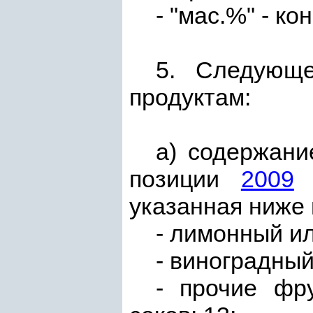
- "мас.%" - к
5. Следующе
продуктам:
а) содержани
позиции
2009
с
указанная ниже 
- лимонный ил
- виноградный 
- прочие фр