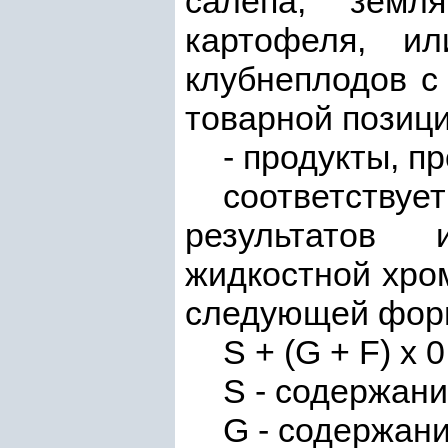
салепа, земл
картофеля, и
клубнеплодов с
товарной позиц
- продукты, п
соответству
результатов 
жидкостной хро
следующей фор
S + (G + F) x 0
S - содержан
G - содержан