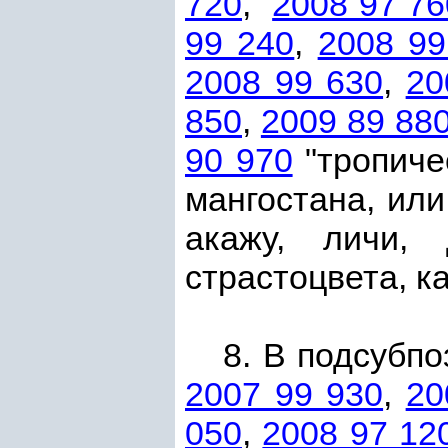
720
,
2008 97 76
99 240
,
2008 99
2008 99 630
,
20
850
,
2009 89 88
90 970
"тропиче
мангостана, или
акажу, личи, 
страстоцвета, к
8. В подсубп
2007 99 930
,
20
050
,
2008 97 12