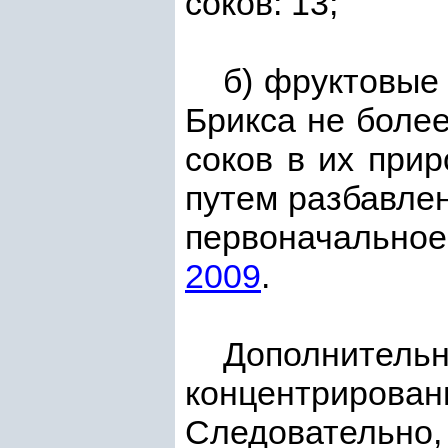
соков: 13;
б) фруктовые
Брикса не боле
соков в их при
путем разбавлен
первоначальное
2009
.
Дополнител
концентриро
Следовательно,