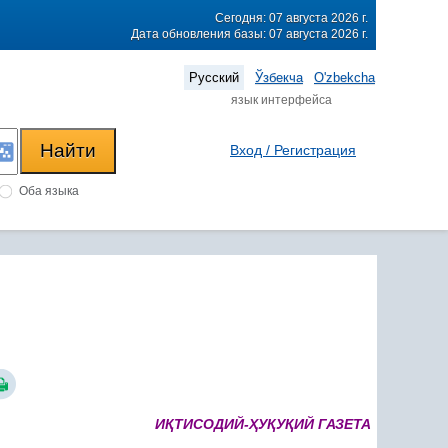
Сегодня: 07 августа 2026 г.
Дата обновления базы: 07 августа 2026 г.
Русский
Ўзбекча
O'zbekcha
язык интерфейса
Вход / Регистрация
Оба языка
И
Қ
ТИСОДИЙ-
Ҳ
У
Қ
У
Қ
ИЙ ГАЗЕТА