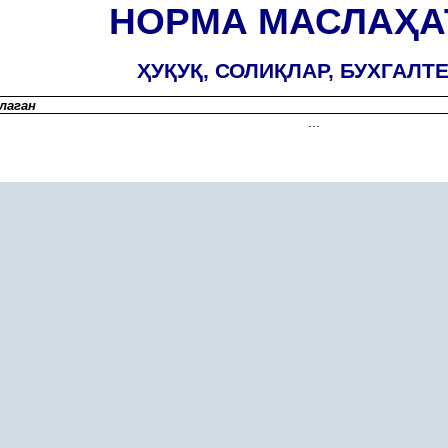
НОРМА МАСЛА
Ҳ
А
Ҳ
У
Қ
У
Қ
, СОЛИ
Қ
ЛАР, БУХГАЛТ
лаган
...