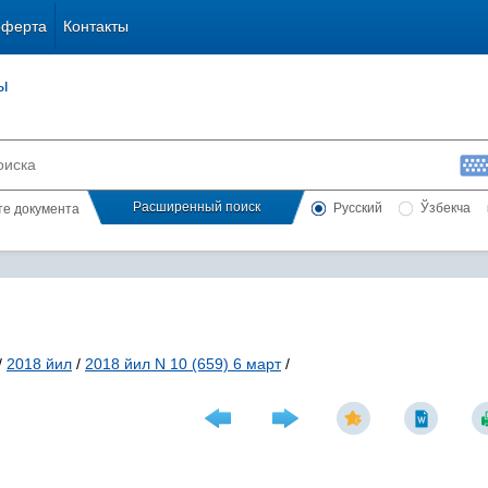
оферта
Контакты
ы
Расширенный поиск
Русский
Ўзбекча
сте документа
/
2018 йил
/
2018 йил N 10 (659) 6 март
/