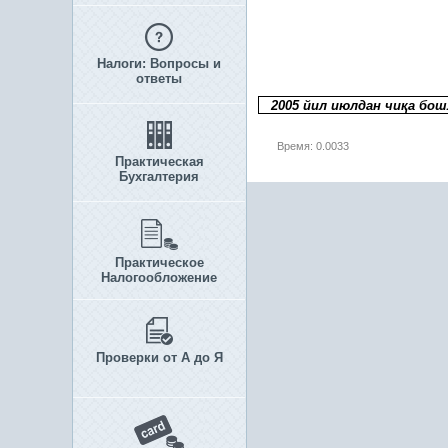
Налоги: Вопросы и
ответы
2005 йил июлдан чи
қ
а бош
Время: 0.0033
Практическая
Бухгалтерия
Практическое
Налогообложение
Проверки от А до Я