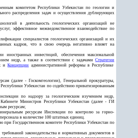
ственным комитетом Республики Узбекистан по геологии и
ьного распределения задач и осуществления дублирующих
хнологий в деятельность геологических организаций не
услуг, эффективное межведомственное взаимодействие по
алификации специалистов геологических организаций и их
анных кадров, что в свою очередь негативно влияет на
нии иностранных инвестиций, обеспечения максимальной
анием недр, а также в соответствии с задачами
Стратегии
ах и
Концепции
административной реформы в Республике
рсам (далее - Госкомгеологии), Генеральной прокуратуры,
а Республики Узбекистан по содействию приватизированным
нспекции по надзору за геологическим изучением недр,
 Кабинете Министров Республики Узбекистан (далее - ГИ
ным ресурсам;
минеральным ресурсам Инспекции по контролю за горно-
персонала в количестве 1
00
штатных единиц.
ью при Государственном комитете Республики Узбекистан по
 требований законодательства и нормативных документов в