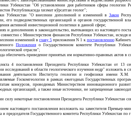
совместно с заинтересованными министерствами и ведомствами разработ
лики Узбекистан "Об установлении дня работников сферы геологии Р
истон Республикасида хизмат кўрсатган геолог";
лики Узбекистан "О внесении дополнений и изменений в
Закон
Респу
ии, его подведомственных организаций и органов государственной вла
дения активной инвестиционной политики в данной сфере;
иях и дополнениях в законодательство, вытекающих из настоящего пост
к совместно с Министерством финансов Республики Узбекистан, исходя 
внесению изменений в
главу 5
приложения N 1 к
постановлению
Кабинета
вленного
Положения
о Государственном комитете Республики Узбек
ологической отрасли";
 года обеспечить приведение принятых им нормативно-правовых актов в 
нкта 4
постановления
Президента Республики Узбекистан от 13 с
и исследований в области геологического изучения недр" изложить в с
вания деятельности Института геологии и геофизики имени Х.М. А
авляемые Госкомгеологии в рамках ежегодных Государственных програм
ьтатам конкурсов, проводимых Министерством инновационного развит
родных организаций, а также иные источники, не запрещенные законодат
ми силу некоторые постановления Президента Республики Узбекистан со
ением настоящего постановления возложить на заместителя Премьер-мин
а и председателя Государственного комитета Республики Узбекистан по 