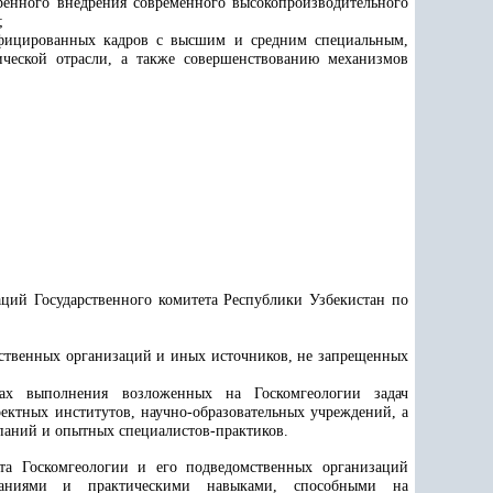
ренного внедрения современного высокопроизводительного
;
лифицированных кадров с высшим и средним специальным,
ческой отрасли, а также совершенствованию механизмов
ций Государственного комитета Республики Узбекистан по
мственных организаций и иных источников, не запрещенных
мках выполнения возложенных на Госкомгеологии задач
ктных институтов, научно-образовательных учреждений, а
паний и опытных специалистов-практиков.
ата Госкомгеологии и его подведомственных организаций
знаниями и практическими навыками, способными на