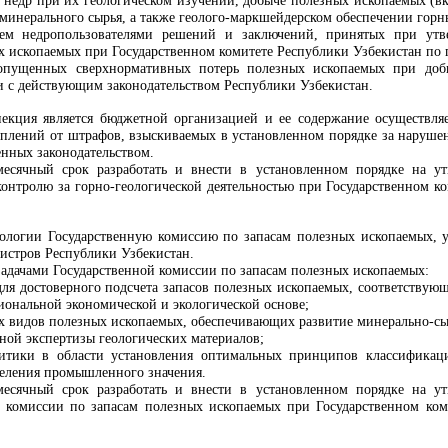
ы недр при их геологическом изучении, добыче полезных ископаемых (
 минерального сырья, а также геолого-маркшейдерском обеспечении горн
ем недропользователями решений и заключений, принятых при утв
х ископаемых при Государственном комитете Республики Узбекистан по 
опущенных сверхнормативных потерь полезных ископаемых при доб
ии с действующим законодательством Республики Узбекистан.
пекция является бюджетной организацией и ее содержание осуществляе
плений от штрафов, взыскиваемых в установленном порядке за нарушен
енных законодательством.
месячный срок разработать и внести в установленном порядке на у
онтролю за горно-геологической деятельностью при Государственном к
еологии Государственную комиссию по запасам полезных ископаемых, 
истров Республики Узбекистан.
адачами Государственной комиссии по запасам полезных ископаемых:
ля достоверного подсчета запасов полезных ископаемых, соответствую
иональной экономической и экологической основе;
ех видов полезных ископаемых, обеспечивающих развитие минерально-сы
ной экспертизы геологических материалов;
итики в области установления оптимальных принципов классификаци
деления промышленного значения.
месячный срок разработать и внести в установленном порядке на у
 комиссии по запасам полезных ископаемых при Государственном ком