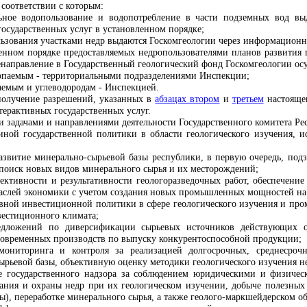
 соответствии с которым:
ьное водопользование и водопотребление в части подземных вод вы
государственных услуг в установленном порядке;
льзования участками недр выдаются Госкомгеологии через информационн
ленном порядке предоставляемых недропользователями планов развития 
направление в Государственный геологический фонд Госкомгеологии осу
опаемым - территориальными подразделениями Инспекции;
емым и углеводородам - Инспекцией.
получение разрешений, указанных в
абзацах втором
и
третьем
настоящег
терактивных государственных услуг
.
и задачами и направлениями деятельности Государственного комитета Ре
иной государственной политики в области геологического изучения, 
азвитие минерально-сырьевой базы республики, в первую очередь, подз
 поиск новых видов минерального сырья и их месторождений;
ективности и результативности геологоразведочных работ, обеспечение
аслей экономики с учетом создания новых промышленных мощностей на 
тивной инвестиционной политики в сфере геологического изучения и п
вестиционного климата;
редложений по диверсификации сырьевых источников действующих о
современных производств по выпуску конкурентоспособной продукции;
мониторинга и контроля за реализацией долгосрочных, среднесро
рьевой базы, объективную оценку методики геологического изучения недр
ие государственного надзора за соблюдением юридическими и физиче
вания и охраны недр при их геологическом изучении, добыче полезных
, переработке минерального сырья, а также геолого-маркшейдерском об