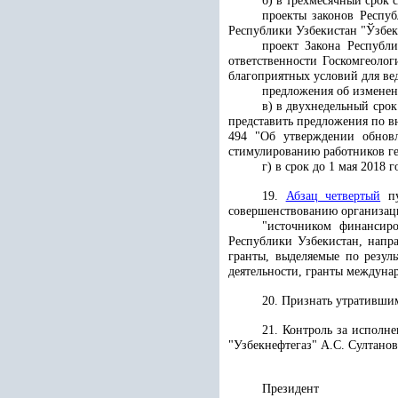
б) в трехмесячный срок 
проекты законов Респуб
Республики Узбекистан "Ўзбек
проект Закона Респуб
ответственности Госкомгеолог
благоприятных условий для ве
предложения об изменен
в) в двухнедельный сро
представить предложения по 
494 "Об утверждении обно
стимулированию работников ге
г) в срок до 1 мая 2018
19.
Абзац четвертый
пу
совершенствованию организаци
"источником финансиро
Республики Узбекистан, напр
гранты, выделяемые по резул
деятельности, гранты междуна
20. Признать утративши
21. Контроль за исполн
"Узбекнефтегаз" А.С. Султанов
Президент