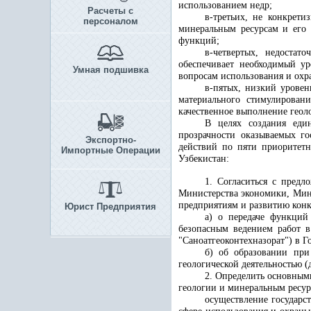
использованием недр;
Расчеты с
в-третьих, не конкрет
персоналом
минеральным ресурсам и его 
функций;
в-четвертых, недостат
обеспечивает необходимый ур
Умная подшивка
вопросам использования и охр
в-пятых, низкий урове
материального стимулирован
качественное выполнение геол
В целях создания един
прозрачности оказываемых го
Экспортно-
действий по пяти приоритет
Импортные Операции
Узбекистан:
1. Согласиться с предл
Министерства экономики, Мин
предприятиям и развитию кон
Юрист Предприятия
а) о передаче функций
безопасным ведением работ 
"Саноатгеоконтехназорат") в 
б) об образовании при
геологической деятельностью (
2. Определить основным
геологии и минеральным ресур
осуществление государс