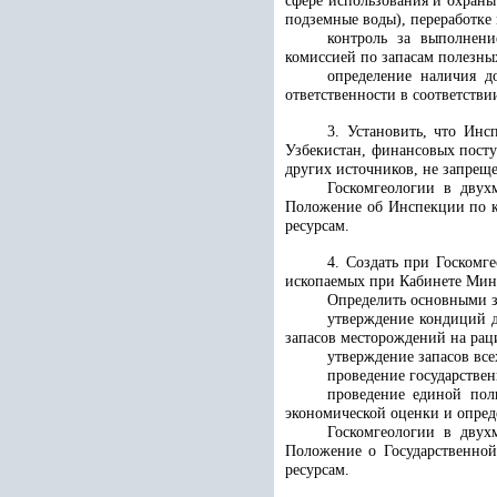
сфере использования и охран
подземные воды), переработке
контроль за выполнени
комиссией по запасам полезны
определение наличия д
ответственности в соответств
3. Установить, что Инс
Узбекистан, финансовых посту
других источников, не запрещ
Госкомгеологии в двух
Положение об Инспекции по к
ресурсам.
4. Создать при Госкомг
ископаемых при Кабинете Мин
Определить основными з
утверждение кондиций д
запасов месторождений на рац
утверждение запасов вс
проведение государствен
проведение единой пол
экономической оценки и опре
Госкомгеологии в двух
Положение о Государственной
ресурсам.