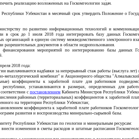
печить реализацию возложенных на Госкомгеологии задач.
 Республики Узбекистан в месячный срок утвердить Положение о Госуд
инистерству по развитию информационных технологий и коммуникаци
ми в срок до 1 июля 2018 года интегрировать базу данных Госко
ых организаций в единую систему межведомственного электронного вза
чи разрешительных документов в области недропользования.
м финансирования мероприятий по интегрированию базы данных Го
й.
апреля 2018 года:
ии выплачиваются надбавки за непрерывный стаж работы (выслуга лет) 
но-металлургический комбинат" и Акционерного общества "Алмалыкский
ьные) коэффициенты к заработной плате для работников подведом
 республики, устанавливаются в размерах, определенных для работ
 соответствии с
постановлением
Кабинета Министров Республики Узбекист
ачисления районных (территориальных) коэффициентов к заработной пла
ленного
на территории Республики Узбекистан;
становлением коэффициента к заработной плате работников Госкомгеолог
ограмм развития и воспроизводства минерально-сырьевой базы.
омитету Республики Узбекистан по геологии и минеральным ресурсам:
к внести изменения в сметы расходов и штатные расписания Госкомгеол