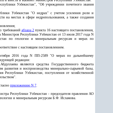
ать и внести в Кабинет Министров Республики Узбекистан:
еспублики Узбекистан", "Об учреждении почетного звания
блики Узбекистан
"О недрах"
с учетом усиления роли и
сти на местах в сфере недропользования, а также создания
ановления;
из требований
абзаца 2
пункта 16 настоящего постановления,
 Министров Республики Узбекистан от 13 июля 2017 года N
истан по геологии и минеральным ресурсам и мерах по
соответствие с настоящим постановлением.
ентября 2016 года N ПП-2589 "О мерах по дальнейшему
ледующей редакции:
бдуллаева являются средства Государственного бюджета
м развития и воспроизводства минерально-сырьевой базы,
ия Республики Узбекистан, поступления от хозяйственной
ельством".
гласно
приложению N 7
.
истра Республики Узбекистан - председателя правления АО
геологии и минеральным ресурсам Б.Ф. Исламова.