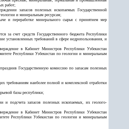
включая пресные, минеральные, термальные и промышленные
ых работ;
ерждении запасов полезных ископаемых Государственной
геологии и минеральным ресурсам;
ыче и переработке минерального сырья с принятием мер
тся за счет средств Государственного бюджета Республики
ие установленных требований в сфере недропользования, и
тверждение в Кабинет Министров Республики Узбекистан
омитете Республики Узбекистан по геологии и минеральным
упразднив Государственную комиссию по запасам полезных
щих требованиям наиболее полной и комплексной отработки
рьевой базы республики;
и и подсчета запасов полезных ископаемых, их геолого-
тверждение в Кабинет Министров Республики Узбекистан
итете Республики Узбекистан по геологии и минеральным