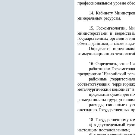
профессиональном уровне обес
14. Кабинету Министров
минеральным ресурсам.
15. Госкомгеологии, М
министерствами и ведомства
государственных органов и ин
обмена данными, а также выда
Определить источнико
коммуникационных технологи
16. Определить, что с 1 
работникам Госкомгеолог
предприятия "Навоийский гор
районные (территориал
соответствующих территориях
металлургический комбинат" в
предельная сумма для н
размера оплаты труда, установ
расходы, связанные с у
ежегодных Государственных пр
18. Государственному к
а) в двухнедельный сро
настоящим постановлением;