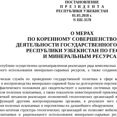
ПОСТАНОВЛЕНИЕ
П Р Е З И Д Е Н Т А
РЕСПУБЛИКИ УЗБЕКИСТАН
01.03.2018 г.
N ПП-3578
О МЕРАХ
ПО КОРЕННОМУ СОВЕРШЕНСТВ
ДЕЯТЕЛЬНОСТИ ГОСУДАРСТВЕННОГО
РЕСПУБЛИКИ УЗБЕКИСТАН ПО Г
И МИНЕРАЛЬНЫМ РЕСУРС
еспублике осуществлена целенаправленная реализация ряда комплексны
ного использования минерально-сырьевых ресурсов, а также создан
ическая служба по проведению государственной политики в сфере к
 и воспроизводства минерально-сырьевой базы на долгосрочную перспек
 фактического положения дел свидетельствует о наличии системных п
сов полезных ископаемых, а также показатели инвестиционной привлекат
 четкий механизм реализации полномочий геологических организаций 
 функций другими контролирующими органами, в результате чего 
ия полезных ископаемых и перспективы их дальнейшего обнаружения;
нно-штатная структура геологических организаций не позволяет мобили
скопаемых и рационального использования минерально-сырьевых рес