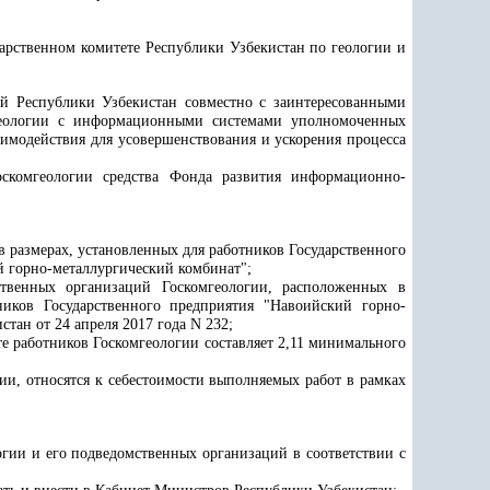
арственном комитете Республики Узбекистан по геологии и
й Республики Узбекистан совместно с заинтересованными
мгеологии с информационными системами уполномоченных
имодействия для усовершенствования и ускорения процесса
скомгеологии средства Фонда развития информационно-
в размерах, установленных для работников Государственного
 горно-металлургический комбинат";
ственных организаций Госкомгеологии, расположенных в
ников Государственного предприятия "Навоийский горно-
ан от 24 апреля 2017 года N 232;
те работников Госкомгеологии составляет
2,11 минимального
ии, относятся к себестоимости выполняемых работ в рамках
огии и его подведомственных организаций в соответствии с