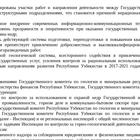
изированы участки работ и направления деятельности между Государ
структурными подразделениями, что становится причиной нерационал
очное внедрение современных информационно-коммуникационных те
овень прозрачности и оперативности при оказании государственных 
аны недр;
нь действующей системы подготовки, переподготовки и повышения кв
ия препятствует привлечению добросовестных и высококвалифициров
огоразведочных работ.
ой геологической системы, всестороннего содействия в привлече
сударственных услуг, усиления контроля за рациональным использов
ным направлениям развития Республики Узбекистан в 2017-2021 год
ожениями Государственного комитета по геологии и минеральным ресу
истерства финансов Республики Узбекистан, Государственного комитет
куренции:
 по контролю за использованием и охраной недр Государственной и
в промышленности, горном деле и коммунально-бытовом секторе при
Государственный комитет Республики Узбекистан по геологии и минераль
 Государственном комитете Республики Узбекистан по геологии и 
далее - Инспекция) и ее региональных инспекций с общей численностью 
и задачами Инспекции по контролю за горно-геологической деятельност
сам:
твенного надзора за соблюдением юридическими и физическими лицами