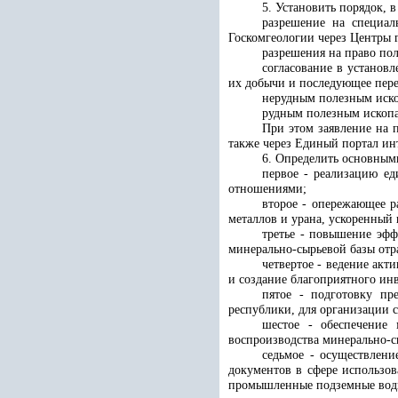
5. Установить порядок, в
разрешение на специал
Госкомгеологии через Центры 
разрешения на право по
согласование в установ
их добычи и последующее пере
нерудным полезным иск
рудным полезным ископа
При этом заявление на 
также через Единый портал ин
6. Определить основным
первое - реализацию ед
отношениями;
второе - опережающее р
металлов и урана, ускоренный
третье - повышение эфф
минерально-сырьевой базы отр
четвертое - ведение ак
и создание благоприятного ин
пятое - подготовку п
республики, для организации 
шестое - обеспечение 
воспроизводства минерально-сы
седьмое - осуществлен
документов в сфере использо
промышленные подземные воды)