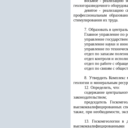
восьмое - реализацию э
геологоразведочного оборудов
девятое - реализацию 
профессиональным образован
стимулирования их труда.
7. Образовать в централ
Главное управление по 
управление государствен
управление науки и инн
управление по техничес
отдел по запасам полезн
отдел контроля и испол
отдел по работе с обращ
отдел по связям с обще
8. Утвердить Комплекс 
геологии и минеральным ресур
12. Определить, что:
содержание центральног
законодательством;
председатель Госкомг
высококвалифицированных спе
также, при необходимости, эк
13. Госкомгеологии в 
высококвалифицированными