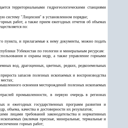
дается территориальными гидрогеологическими станциями
ую систему "Лицензия" в установленном порядке;
горных работ, а также прием ежегодных отчетов об объемах
ществляется по:
о пункта, и прилагаемые к нему документы, можно подать
спублики Узбекистан по геологии и минеральным ресурсам:
использования и охраны недр, а также управление горными
емных вод, драгоценных, цветных, редких, редкоземельных
 прироста запасов полезных ископаемых и воспроизводства
местах;
ромышленного освоения месторождений полезных ископаемых
траслей промышленности, в первую очередь в регионах
чных и ежегодных государственных программ развития и
, объема, качества и достоверности их результатов;
скими лицами требований законодательства и нормативных
 ископаемых (включая пресные, минеральные, термальные и
еспечении горных работ;