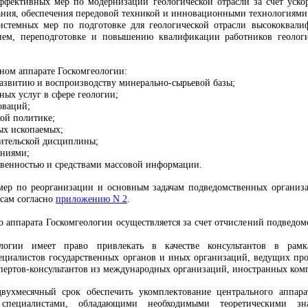
ффективных мер по модернизации геологической отрасли за счет уско
ания, обеспечения передовой техникой и инновационными технологиями
системных мер по подготовке для геологической отрасли высококва
ием, переподготовке и повышению квалификации работников геологи
ьном аппарате Госкомгеологии:
развитию и воспроизводству минерально-сырьевой базы;
ных услуг в сфере геологии;
оваций;
кой политике;
ых ископаемых;
нительской дисциплины;
ениями;
ственностью и средствами массовой информации.
мер по реорганизации и основным задачам подведомственных организа
сам согласно
приложению N 2
.
о аппарата Госкомгеологии осуществляется за счет отчислений подведо
еологии имеет право привлекать в качестве консультантов в ра
циалистов государственных органов и иных организаций, ведущих прое
спертов-консультантов из международных организаций, иностранных ком
двухмесячный срок обеспечить укомплектование центрального аппар
 специалистами, обладающими необходимыми теоретическими 