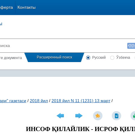
оферта
Контакты
ы
Расширенный поиск
Русский
Ўзбекча
сте документа
ари" газетаси
/
2018 йил
/
2018 йил N 11 (1231) 13 март
/
ИНСОФ
Қ
ИЛАЙЛИК - ИСРОФ
Қ
ИЛ