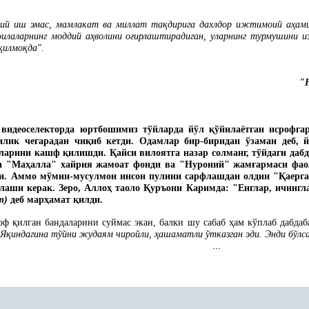
сий иш эмас, мамлакат ва миллат та
қ
дирига дахлдор ижтимоий а
ҳ
ам
оилаларнинг моддий а
ҳ
волини о
ғ
ирлаштирадиган, уларнинг турмушини и
қ
илмо
қ
да".
"
 видеоселекторда юртбошимиз тўйларда йўл
қ
ўйилаётган исрофг
илик чегарадан чи
қ
иб кетди. Одамлар бир-биридан ўзаман деб, 
рларини кашф
қ
илишди.
Қ
айси вилоятга назар солманг, тўйдаги даб
ка "Ма
ҳ
алла" хайрия жамоат фонди ва "Нуроний" жам
ғ
армаси фа
и. Аммо мўмин-мусулмон инсон пулини сарфлашдан олдин "
Қ
аерг
лаши керак. Зеро, Алло
ҳ
таоло
Қ
уръони Каримда: "Енглар, ичингл
т)
деб мар
ҳ
амат
қ
илди.
роф
қ
илган бандаларини суймас экан, балки шу сабаб
ҳ
ам кўплаб дабда
Я
қ
индагина тўйни жудаям чиройли,
ҳ
ашаматли ўтказган эди. Энди бўлс
...