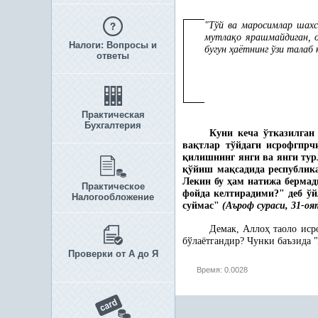
"Тўй ва маросимлар шах
мутла
қ
о ярашмайдиган, 
Налоги: Вопросы и
бугун
ҳ
аётнинг ўзи талаб
ответы
Практическая
Бухгалтерия
Куни кеча ўтказилган
ва
қ
тлар тўйдаги исрофгпрч
қ
илишнинг янги ва янги ту
қ
ўйиш ма
қ
садида республи
Лекин бу
ҳ
ам натижа бермад
Практическое
фойда келтирадими?" деб ўй
Налогообложение
суймас"
(Аъроф сураси, 31-оя
Демак, Алло
ҳ
таоло ис
бўлаётгандир? Чунки баъзида "
Проверки от А до Я
Время: 0.0028