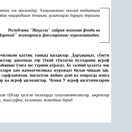
иятга эга масаладир. Хал
қ
имизнинг миллий табиатига
здан чи
қ
арадиган бемаъни
ҳ
олатларга бар
ҳ
ам беришни
Республика "Ма
ҳ
алла" хайрия жамоат фонди ва
Нуроний" жам
ғ
армаси фаолларининг мурожаатидан.
арчиликни
қ
атти
қ
тан
қ
ид
қ
илдилар. Дар
ҳ
а
қ
и
қ
ат, сўнгги
йиллар давомида тер тўкиб тўплаган пулларини исроф
дабанинг ўзига хос турини кўрасиз. Бу салбий
ҳ
олатга чек
оллари
ҳ
ам жамоатчиликка мурожаат билан чи
ққ
ан эди.
а сарфлаяпман, ишлатган жойим дунё ва охиратда менга
ар ва исроф
қ
илманглар. Чунки У исроф
қ
илгувчиларни
бали тўйлар
қ
илган оилаларда тушунмовчиликлар, ажримлар
а, таассуфки, келиннинг жавобини бериб