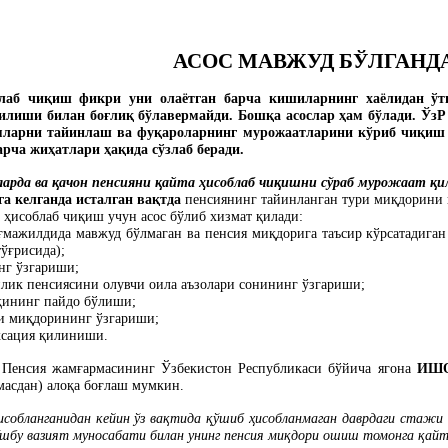
АСОС МАВЖУД БЎЛГАНД
лаб чи
қ
иш фикри уни олаётган барча кишиларнинг хаёлидан ўт
илиши билан бо
ғ
ли
қ
бўлавермайди. Бош
қ
а асослар
ҳ
ам бўлади. Ўз
яларни тайинлаш ва фу
қ
ароларнинг мурожаатларини кўриб чи
қ
иш
арча жи
ҳ
атлари
ҳ
а
қ
ида сўзлаб беради.
ларда ва
қ
ачон пенсияни
қ
айта
ҳ
исоблаб чи
қ
ишни сўраб мурожаат
қ
и
га келганда исталган ва
қ
тда
пенсиянинг тайинланган тури ми
қ
дорини
а
ҳ
исоблаб чи
қ
иш учун асос бўлиб хизмат
қ
илади:
ғ
мажилдида мавжуд бўлмаган ва пенсия ми
қ
дорига таъсир кўрсатадига
тў
ғ
рисида);
нг ўзгариши;
нлик пенсиясини олувчи оила аъзолари сонининг ўзгариши;
қ
ининг пайдо бўлиши;
и ми
қ
дорининг ўзгариши;
ксация
қ
илиниши.
 Пенсия жам
ғ
армасининг Ўзбекистон Республикаси бўйича ягона
ИШО
асдан) ало
қ
а бо
ғ
лаш мумкин.
исобланганидан кейин ўз ва
қ
тида
қ
ўшиб
ҳ
исобланмаган даврдаги стажи
шбу вазият муносабати билан унинг пенсия ми
қ
дори ошиш томонга
қ
ай