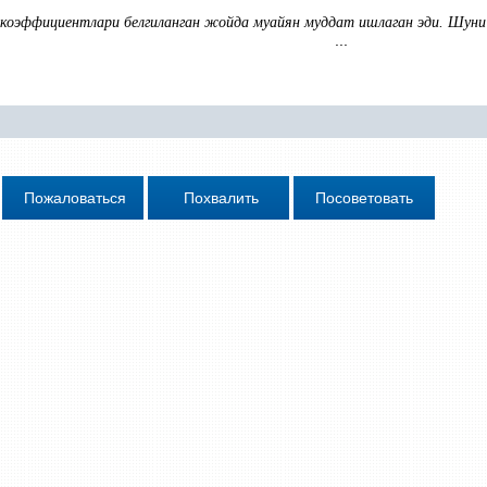
 коэффициентлари белгиланган жойда муайян муддат ишлаган эди. Шун
...