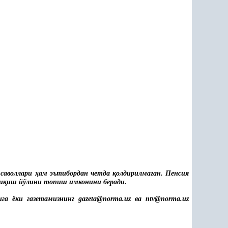
 саволлари
ҳ
ам эътибордан четда
қ
олдирилмаган. Пенсия
и
қ
иш йўлини топиш имконини беради.
ига ёки газетамизнинг gazeta@norma.uz ва ntv@norma.uz