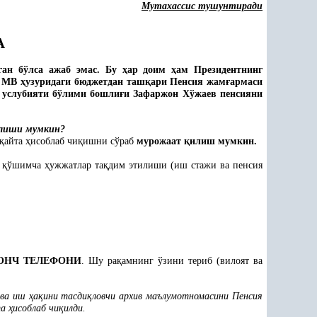
Мутахассис тушунтиради
А
ган бўлса ажаб эмас. Бу
ҳ
ар доим
ҳ
ам Президентнинг
Р МВ
ҳ
узуридаги бюджетдан таш
қ
ари Пенсия жам
ғ
армаси
 услубияти бўлими бошли
ғ
и Зафаржон Хўжаев пенсияни
лиши мумкин?
қ
айта
ҳ
исоблаб чи
қ
ишни сўраб
мурожаат
қ
илиш мумкин.
н
қ
ўшимча
ҳ
ужжатлар та
қ
дим этилиши (иш стажи ва пенсия
НЧ ТЕЛЕФОНИ
. Шу ра
қ
амнинг ўзини териб (вилоят ва
 ва иш
ҳ
а
қ
ини тасди
қ
ловчи архив маълумотномасини Пенсия
та
ҳ
исоблаб чи
қ
илди.