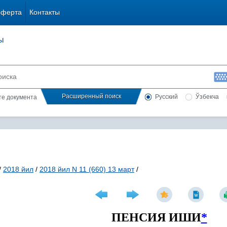
оферта
Контакты
ы
Расширенный поиск
Русский
Ўзбекча
сте документа
/
2018 йил
/
2018 йил N 11 (660) 13 март
/
ПЕНСИЯ ИШИ
*