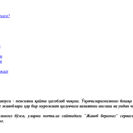
хаси?
и
ун
ди
ожаат
авзуси - пенсияни
қ
айта
ҳ
исоблаб чи
қ
иш. Ў
қ
увчиларимизнинг бош
қ
а
г жавоблари
ҳ
ар бир мурожаат
қ
илувчига вазиятни англаш ва ундан ч
олингиз бўлса, уларни norma.uz сайтидаги "Жавоб берамиз" сервис
нг.