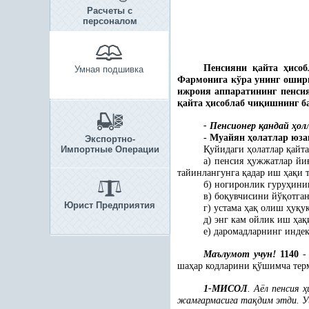
Расчеты с
персоналом
Пенсияни
қ
айта
ҳ
исоб
Умная подшивка
Фармонига кўра унинг ошир
ижроия аппаратининг пенси
қ
айта
ҳ
исоблаб чи
қ
ишнинг б
- Пенсионер
қ
андай
ҳ
ол
- Муайян
ҳ
олатлар юза
Экспортно-
Импортные Операции
Қ
уйидаги
ҳ
олатлар
қ
айт
а) пенсия
ҳ
ужжатлар йи
тайинлангунга
қ
адар иш
ҳ
а
қ
и 
б) ногиронлик гуру
ҳ
ини
в) бо
қ
увчисини йў
қ
отга
Юрист Предприятия
г) устама
ҳ
а
қ
олиш
ҳ
у
қ
у
д) энг кам ойлик иш
ҳ
а
қ
е) даромадларнинг инде
Маълумот учун!
1140
-
ша
ҳ
ар кодларини
қ
ўшимча терм
1-МИСОЛ
. Аёл пенсия
ҳ
жам
ғ
армасига та
қ
дим этди. У