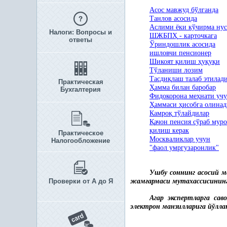
Асос мавжуд бўлганда
Танлов асосида
Аслими ёки кўчирма нус
Налоги: Вопросы и
ШЖБП
Ҳ
- карточкага
ответы
Ўриндошлик асосида
ишловчи
пенсионер
Шикоят
қ
илиш
ҳ
у
қ
у
қ
и
Тўланиши лозим
Тасди
қ
лаш талаб этилад
Практическая
Ҳ
амма билан баробар
Бухгалтерия
Фидокорона ме
ҳ
нати уч
Ҳ
аммаси
ҳ
исобга олина
Камро
қ
тўлайдилар
Қ
ачон пенсия сўраб мур
қ
илиш керак
Практическое
Москваликлар учун
Налогообложение
"фаол умргузаронлик"
Ушбу соннинг асосий м
Проверки от А до Я
жам
ғ
армаси мутахассисинин
Агар экспертларга сав
электрон манзилларига йўлла