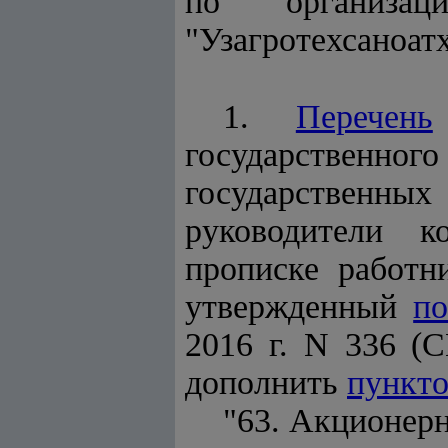
по организац
"Узагротехсаноа
1.
Перечень
государственн
государственны
руководители к
прописке работн
утвержденный
по
2016 г. N 336 (С
дополнить
пункто
"63. Акционерн