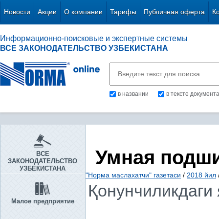
Новости
Акции
О компании
Тарифы
Публичная оферта
К
Информационно-поисковые и экспертные системы
ВСЕ ЗАКОНОДАТЕЛЬСТВО УЗБЕКИСТАНА
в названии
в тексте документ
Умная подш
ВСЕ
ЗАКОНОДАТЕЛЬСТВО
УЗБЕКИСТАНА
"Норма маслахатчи" газетаси
/
2018 йил
Қонунчиликдаги 
Малое предприятие