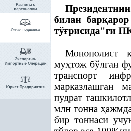
Расчеты с
Президентнин
персоналом
билан бар
қ
аро
тў
ғ
рисида"ги П
Умная подшивка
Монополист к
Экспортно-
му
ҳ
тож бўлган ф
Импортные Операции
транспорт инф
марказлашган 
Юрист Предприятия
пудрат ташкилот
млн тонна
ҳ
ажмда
бир тоннаси учу
тўлов эса 100%ни