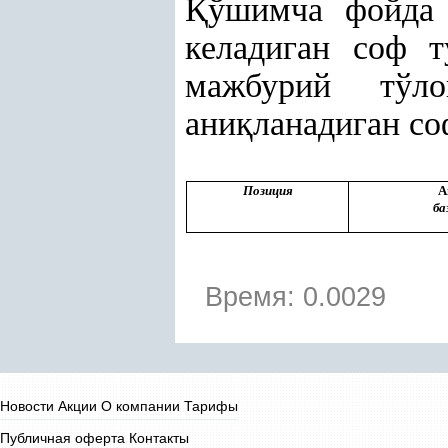
Қ
ўшимча фойда
келадиган соф
мажбурий тўл
ани
қ
ланадиган с
Позиция
А
ба
Время: 0.0029
Новости
Акции
О компании
Тарифы
Публичная оферта
Контакты