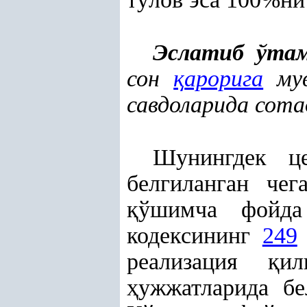
Эслатиб ўта
сон
қ
арорига
му
савдоларида сота
Шунингдек ц
белгиланган че
қ
ўшимча фойда
кодексининг
249
реализация
қ
и
ҳ
ужжатларида б