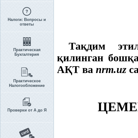
Налоги: Вопросы и
ответы
Та
қ
дим эти
Практическая
Бухгалтерия
қ
илинган бош
қ
А
Қ
Т ва
nrm.uz
са
Практическое
Налогообложение
ЦЕМЕ
Проверки от А до Я