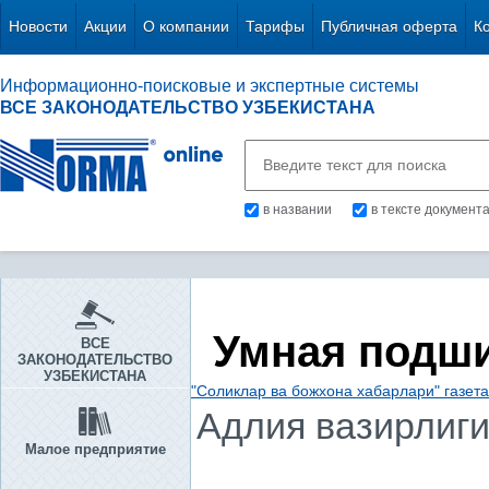
Новости
Акции
О компании
Тарифы
Публичная оферта
К
Информационно-поисковые и экспертные системы
ВСЕ ЗАКОНОДАТЕЛЬСТВО УЗБЕКИСТАНА
в названии
в тексте документ
Умная подш
ВСЕ
ЗАКОНОДАТЕЛЬСТВО
УЗБЕКИСТАНА
"Соликлар ва божхона хабарлари" газет
Адлия вазирлиг
Малое предприятие