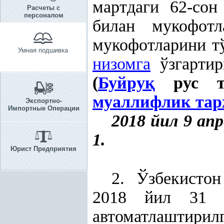
мартдаги 62-сон
Расчеты с
персоналом
билан мукофотл
мукофотларини т
Умная подшивка
низомга
ўзгарти
(
Буйру
қ
рус ти
муаллифлик тар
Экспортно-
Импортные Операции
2018 йил 9 ап
1.
Юрист Предприятия
2. Ўзбекисто
2018 йил 31 ма
автоматлаштир