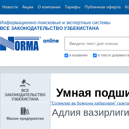
Новости
Акции
О компании
Тарифы
Публичная оферта
К
Информационно-поисковые и экспертные системы
ВСЕ ЗАКОНОДАТЕЛЬСТВО УЗБЕКИСТАНА
в названии
в тексте документ
Умная подш
ВСЕ
ЗАКОНОДАТЕЛЬСТВО
УЗБЕКИСТАНА
"Соликлар ва божхона хабарлари" газет
Адлия вазирлиг
Малое предприятие