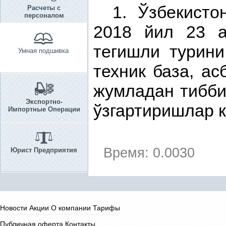
1. Ўзбекисто
Расчеты с
персоналом
2018 йил 23 а
тегишли турини
Умная подшивка
техник база, ас
жумладан тибби
Экспортно-
ўзгартиришлар 
Импортные Операции
Время: 0.0030
Юрист Предприятия
Новости
Акции
О компании
Тарифы
Публичная оферта
Контакты