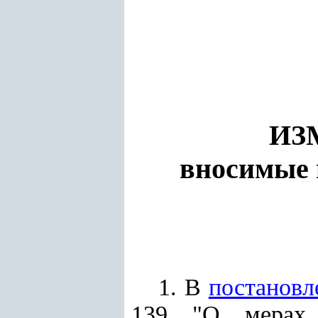
ИЗ
вносимые 
1. В
постановл
139 "О мерах 