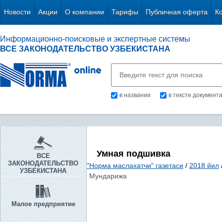
Новости
Акции
О компании
Тарифы
Публичная оферта
К
Информационно-поисковые и экспертные системы
ВСЕ ЗАКОНОДАТЕЛЬСТВО УЗБЕКИСТАНА
в названии
в тексте документ
Умная подшивка
ВСЕ
ЗАКОНОДАТЕЛЬСТВО
"Норма маслахатчи" газетаси
/
2018 йил
УЗБЕКИСТАНА
Мундарижа
Малое предприятие