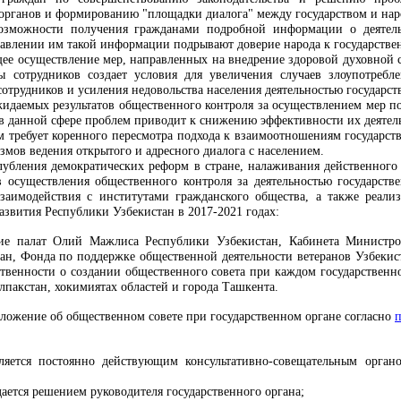
 органов и формированию "площадки диалога" между государством и нар
 возможности получения гражданами подробной информации о деятель
тавлении им такой информации подрывают доверие народа к государстве
ее осуществление мер, направленных на внедрение здоровой духовной с
ы сотрудников создает условия для увеличения случаев злоупотреб
сотрудников и усиления недовольства населения деятельностью государст
жидаемых результатов общественного контроля за осуществлением мер
 данной сфере проблем приводит к снижению эффективности их деятел
 требует коренного пересмотра подхода к взаимоотношениям государств
мов ведения открытого и адресного диалога с населением.
лубления демократических реформ в стране, налаживания действенного
 осуществления общественного контроля за деятельностью государстве
взаимодействия с институтами гражданского общества, а также реал
звития Республики Узбекистан в 2017-2021 годах:
ие палат Олий Мажлиса Республики Узбекистан, Кабинета Министров
ан, Фонда по поддержке общественной деятельности ветеранов Узбекис
венности о создании общественного совета при каждом государственно
пакстан, хокимиятах областей и города Ташкента.
оложение об общественном совете при государственном органе согласно
ляется постоянно действующим консультативно-совещательным орган
ается решением руководителя государственного органа;