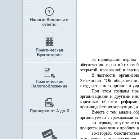
Налоги: Вопросы и
ответы
Практическая
Бухгалтерия
За прошедший период в
обеспечению гарантий их своб
открытой, прозрачной и гласно
В частности, организо
Узбекистан "Об общественно
Практическое
государственных органов и уч
Налогообложение
При этом созданы прав
организациями и другими инс
коренным образом реформир
противодействия коррупции, а 
Проверки от А до Я
Вместе с тем анализ о
организуемых с гражданами вс
во-первых, отсутствие 
процессы выявления проблем в
во-вторых, безответст
отношения к предложениям 