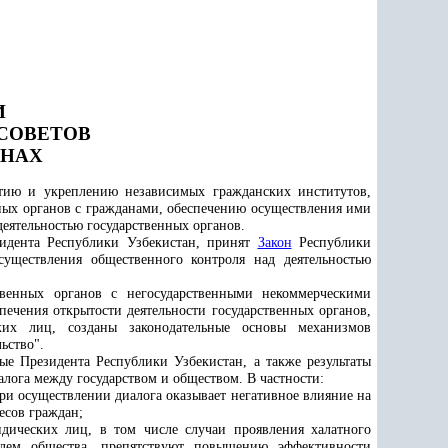
И
СОВЕТОВ
АНАХ
итию и укреплению независимых гражданских институтов,
нных органов с гражданами, обеспечению осуществления ими
деятельностью государственных органов.
идента Республики Узбекистан, принят
Закон
Республики
уществления общественного контроля над деятельностью
твенных органов с негосударственными некоммерческими
ечения открытости деятельности государственных органов,
их лиц, созданы законодательные основы механизмов
ьство".
 Президента Республики Узбекистан, а также результаты
лога между государством и обществом. В частности:
ри осуществлении диалога оказывает негативное влияние на
есов граждан;
дических лиц, в том числе случаи проявления халатного
лем общества, препятствуют повышению эффективности