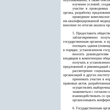
опубликованию, а также обесп
изучение условий, созда
участие в проводимых с
органа, разработку предложе
проведение комплексног
им квалифицированной медици
внесение по итогам анализа п
5. Предоставить обществ
заблаговременно полу
государственным органом, и п
посещать здания (помеще
в порядке, установленном гос
вносить руководителям
входящим в компетенцию общес
получать в установленн
предложений и рекомендаций 
рассмотрение социальн
организаций и других институ
принимать участие в но
правовых актов, разработанны
осуществлять выборочный
знакомиться с согласия
взаимодействовать со с
организовывать конфере
6. Государственным орга