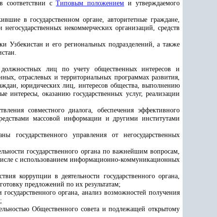
 в соответствии с
Типовым положением
и утверждаемого
жившие в государственном органе, авторитетные граждане,
 негосударственных некоммерческих организаций, средств
ки Узбекистан и его региональных подразделений, а также
истан.
го должностных лиц по учету общественных интересов и
нных, отраслевых и территориальных программах развития,
раждан, юридических лиц, интересов общества, выполнению
е интересы, оказанию государственных услуг, реализации
твления совместного диалога, обеспечения эффективного
 средствами массовой информации и другими институтами
ы государственного управления от негосударственных
ельности государственного органа по важнейшим вопросам,
м числе с использованием информационно-коммуникационных
твия коррупции в деятельности государственного органа,
готовку предложений по их результатам;
 государственного органа, анализ возможностей получения
;
тельностью Общественного совета и подлежащей открытому