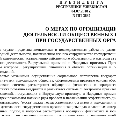
П Р Е З И Д Е Н Т А
РЕСПУБЛИКИ УЗБЕКИСТАН
04.07.2018 г.
N ПП-3837
О МЕРАХ ПО ОРГАНИЗАЦИ
ДЕЯТЕЛЬНОСТИ ОБЩЕСТВЕННЫХ 
ПРИ ГОСУДАРСТВЕННЫХ ОРГ
 стране проделана комплексная и последовательная работа по разв
одной деятельности, налаживанию тесного сотрудничества государстве
й деятельности, установлению действенного общественного контроля за 
вана деятельность Виртуальной приемной и Народных приемных През
м контроле", регулирующий отношения в области организации и ос
реждений.
овые механизмы осуществления социального партнерства государс
титутами гражданского общества, сформированы правовые основы обесп
ована система рассмотрения обращений физических и юридическ
также поэтапно внедряется и реализуется система "Электронное правител
бращений, поступающих в Виртуальную приемную и Народные приемные
треч показывают наличие ряда проблем в налаживании эффективного диа
связывающего "моста" между государственными органами и гражданами п
 деятельности государственных органов и защиты прав и законных интер
венный подход к вопросам рассмотрения обращений физических и юри
граждан по совершенствованию законодательства и решению проб