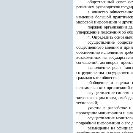
общественный совет ос
решением руководителя госуда
в членство общественно
имеющие большой практически
массовой информации и других
порядок организации де
утверждение положения об общ
4. Определить основными
осуществление обществ
общественного мнения в прин
обеспечению исполнения треб
возложенных на государствен
соглашений, договоров, проек
выполнение роли "мост
сотрудничества государствен
гражданского общества;
обобщение и оценка с
некоммерческих организаций и
осуществление системно
затрагивающим права, свобод
технологий;
участие в разработке и
проведение мониторинга и ана
осуществление монитори
подробной информации о его 
размещение на официаль