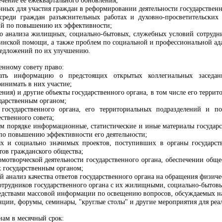
ечение ее ежеквартального обновления;
нных для участия граждан в реформировании деятельности государствен
реди граждан разъяснительных работах и духовно-просветительских 
ний по повышению их эффективности;
о анализа жилищных, социально-бытовых, служебных условий сотрудник
нской помощи, а также проблем по социальной и профессиональной ада
редложений по их улучшению.
енному совету право:
чать информацию о предстоящих открытых коллегиальных заседа
ринимать в них участие;
ния) и другие объекты государственного органа, в том числе его терр
ударственным органом;
 государственного органа, его территориальных подразделений и п
твенного совета;
ом порядке информационные, статистические и иные материалы государс
по повышению эффективности его деятельности;
ых и социально значимых проектов, поступивших в органы государст
тов гражданского общества;
рмотворческой деятельности государственного органа, обеспечении общ
х государственным органом;
 анализ качества ответов государственного органа на обращения физич
 сотрудников государственного органа с их жилищными, социально-быто
редствами массовой информации по освещению вопросов, обсуждаемых на
нции, форумы, семинары, "круглые столы" и другие мероприятия для реа
нам в месячный срок: