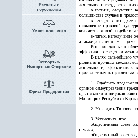
Расчеты с
деятельности государственных
персоналом
в-третьих, отсутствие
большинстве случаев в предос
в-четвертых, ненадлежащ
повышение правовой культур
Умная подшивка
количества жалоб на действия 
в-пятых, неполучение о
а также решением имеющихся в
Решение данных проблем
эффективных средств и механиз
В целях дальнейшего уг
Экспортно-
развития прочных механизмов
Импортные Операции
деятельности, эффективного 
приоритетным направлениям ра
1. Одобрить предложен
органов самоуправления гражд
Юрист Предприятия
организаций и широкой общест
Министров Республики Каракал
2. Утвердить Типовое п
3. Установить, что:
общественный совет яв
началах;
общественный совет созд