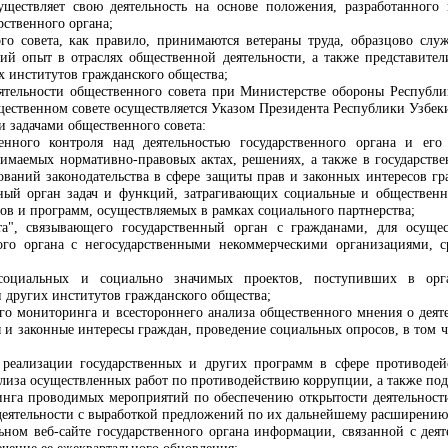
уществляет свою деятельность на основе положения, разработанного
рственного органа;
го совета, как правило, принимаются ветераны труда, образцово слу
й опыт в отраслях общественной деятельности, а также представители
 институтов гражданского общества;
ятельности общественного совета при Министерстве обороны Республи
ественном совете осуществляется Указом Президента Республики Узбек
 задачами общественного совета:
енного контроля над деятельностью государственного органа и е
имаемых нормативно-правовых актах, решениях, а также в государстве
ований законодательства в сфере защиты прав и законных интересов г
ный орган задач и функций, затрагивающих социальные и общественны
тов и программ, осуществляемых в рамках социального партнерства;
а", связывающего государственный орган с гражданами, для осущес
ного органа с негосударственными некоммерческими организациями,
оциальных и социально значимых проектов, поступивших в орган
 других институтов гражданского общества;
го мониторинга и всестороннего анализа общественного мнения о деят
ы и законные интересы граждан, проведение социальных опросов, в то
 реализации государственных и других программ в сфере противодейс
лиза осуществленных работ по противодействию коррупции, а также под
нга проводимых мероприятий по обеспечению открытости деятельности
деятельности с выработкой предложений по их дальнейшему расширению
ном веб-сайте государственного органа информации, связанной с дея