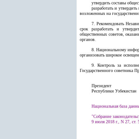
утвердить составы общес
разработать и утвердит
возложенных на государственн
7. Рекомендовать Незав
срок разработать и утверди
общественных советов, оказан
органов.
8. Национальному инфор
организовать широкое освещени
9. Контроль за исполн
Государственного советника П
Президент
Республики 
Национальная база данных
"Собрание законодательс
9 июля 2018 г., N 27, ст. 