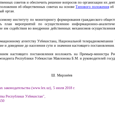
твенных советов и обеспечить решение вопросов по организации их деят
ь положения об общественных советах на основе
Типового положения
об 
ый орган.
исимому институту по мониторингу формирования гражданского общест
ть план мероприятий по осуществлению информационно-аналитичес
ие им содействия во внедрении действенных механизмов осуществления
мационному агентству Узбекистана, Национальной телерадиокомпании У
е и доведение до населения сути и значения настоящего постановления.
ением настоящего постановления возложить на Премьер-министра Ре
резидента Республики Узбекистан Мавлонова Б.М. и руководителей госуд
Узбекистан Ш. Мирзиёев
 законодательства (www.lex.uz), 5 июля 2018 г.
тва Республики Узбекистан",
550