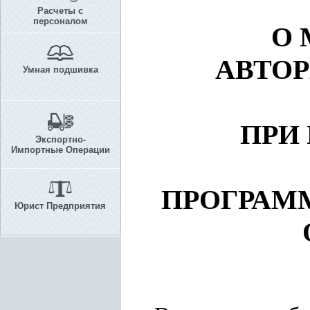
Расчеты с
персоналом
О 
АВТО
Умная подшивка
ПРИ
Экспортно-
Импортные Операции
ПРОГРАМ
Юрист Предприятия