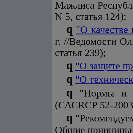
Мажлиса Республик
N 5, статья 124);
q
"О качестве
г. //Ведомости О
статья 239);
q
"О защите пр
q
"О техничес
q
"Нормы и 
(САСRCP 52-2003;
q
"Рекомендуе
Общие принципы 