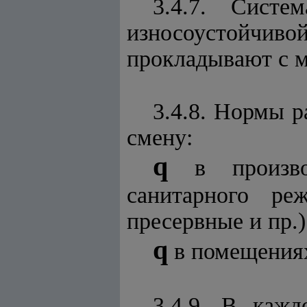
3.4.7. Систе
износоустойчи
прокладывают с м
3.4.8. Нормы р
смену:
q
в произв
санитарного ре
пресервные и пр.) 
q
в помещениях
3.4.9. В каж