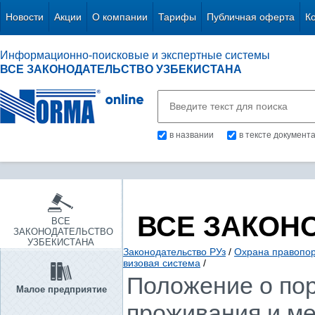
Новости
Акции
О компании
Тарифы
Публичная оферта
К
Информационно-поисковые и экспертные системы
ВСЕ ЗАКОНОДАТЕЛЬСТВО УЗБЕКИСТАНА
в названии
в тексте документ
ВСЕ ЗАКОН
ВСЕ
ЗАКОНОДАТЕЛЬСТВО
УЗБЕКИСТАНА
Законодательство РУз
/
Охрана правопор
визовая система
/
Положение о пор
Малое предприятие
проживания и м