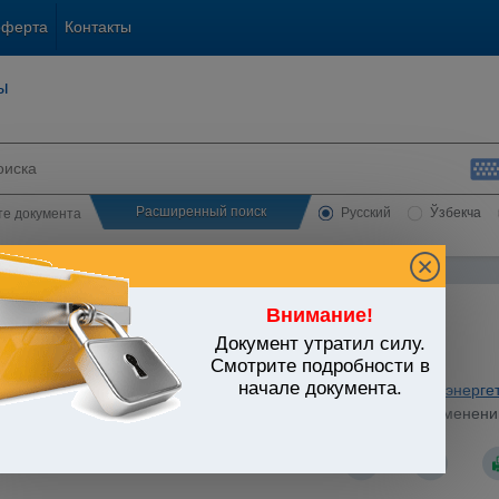
оферта
Контакты
ы
Расширенный поиск
Русский
Ўзбекча
сте документа
Внимание!
Документ утратил силу.
ЬСТВО УЗБЕКИСТАНА
Смотрите подробности в
начале документа.
ьные отрасли экономики
/
Утратившие силу акты
/
Топливно-энерге
стров Республики Узбекистан от 31.07.2000 г. N 290 "Об изменении