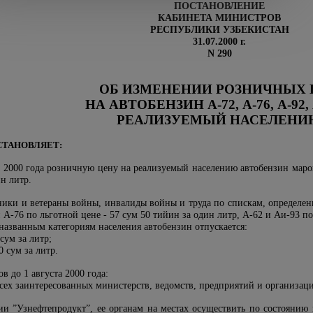
ПОСТАНОВЛЕНИЕ
КАБИНЕТА МИНИСТРОВ
РЕСПУБЛИКИ УЗБЕКИСТАН
31.07.2000 г.
N 290
ОБ ИЗМЕНЕНИИ РОЗНИЧНЫХ 
НА АВТОБЕНЗИН А-72, А-76, А-92, 
РЕАЛИЗУЕМЫЙ НАСЕЛЕНИ
СТАНОВЛЯЕТ:
та 2000 года розничную цену на реализуемый населению автобензин марок
ин литр.
стники и ветераны войны, инвалиды войны и труда по спискам, определ
 А-76 по льготной цене - 57 сум 50 тийин за один литр, А-62 и Аи-93 по
названным категориям населения автобензин отпускается:
сум за литр;
0 сум за литр.
в до 1 августа 2000 года:
всех заинтересованных министерств, ведомств, предприятий и организа
и ”Узнефтепродукт”, ее органам на местах осуществить по состоянию н