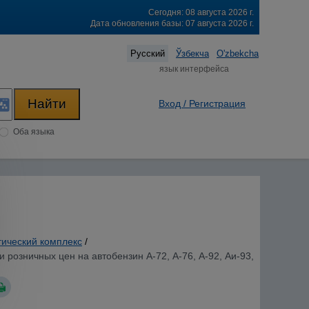
Сегодня: 08 августа 2026 г.
Дата обновления базы: 07 августа 2026 г.
Русский
Ўзбекча
O'zbekcha
язык интерфейса
Вход / Регистрация
Оба языка
тический комплекс
/
 розничных цен на автобензин А-72, А-76, А-92, Аи-93,