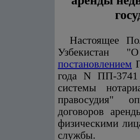
аренды нед
гос
Настоящее По
Узбекистан
"О
постановлением
П
года
N ПП-3741
системы нотари
правосудия" оп
договоров арен
физическими лица
службы.