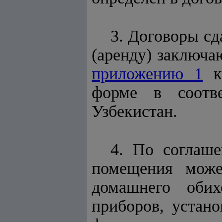
3. Договоры с
(аренд
у
) заключа
приложению 1
к 
форме в соотв
Узбекистан.
4. По соглаш
помещения може
домашнего обих
приборов, устан