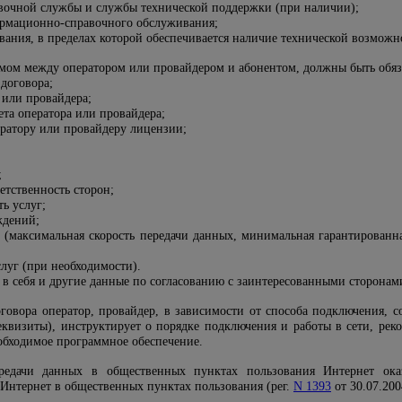
вочной службы и службы технической поддержки (при наличии);
ормационно-справочного обслуживания;
вания, в пределах которой обеспечивается наличие технической возможн
аемом между оператором или провайдером и абонентом, должны быть обя
 договора;
 или провайдера;
ета оператора или провайдера;
ратору или провайдеру лицензии;
;
етственность сторон;
ь услуг;
ждений;
и (максимальная скорость передачи данных, минимальная гарантированн
луг (при необходимости).
в себя и другие данные по согласованию с заинтересованными сторонам
оговора оператор, провайдер, в зависимости от способа подключения, 
реквизиты), инструктирует о порядке подключения и работы в сети, рек
еобходимое программное обеспечение.
ередачи данных в общественных пунктах пользования Интернет ока
 Интернет в общественных пунктах пользования (рег.
N 1393
от 30.07.2004