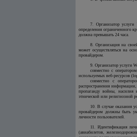
7. Организатор услуги 
определения ограниченного кр
должна превышать 24 часа.
8. Организация на свое
может осуществляться на осн
провайдером.
9. Организатор услуги Wi
совместно с оператором
используемых веб-ресурсов (lo
совместно с оператор
распространения информации,
пропаганду войны, насилия и
этнической или религиозной р
10. В случае оказания 
провайдером должны быть ук
личности пользователей.
11. Идентификация лич
(авиабилетов, железнодорожн