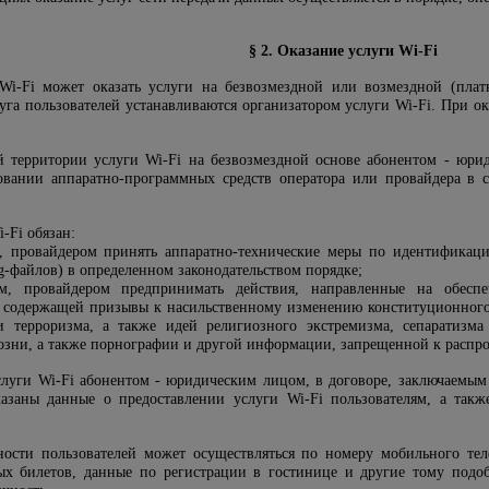
§ 2. Оказание услуги Wi-Fi
Wi-Fi может оказать услуги на безвозмездной или возмездной (плат
уга пользователей устанавливаются организатором услуги Wi-Fi. При ок
й территории услуги Wi-Fi на безвозмездной основе абонентом - юри
овании аппаратно-программных средств оператора или провайдера в 
-Fi обязан:
, провайдером принять аппаратно-технические меры по идентификаци
g-файлов) в определенном законодательством порядке;
ом, провайдером предпринимать действия, направленные на обес
 содержащей призывы к насильственному изменению конституционного с
 терроризма, а также идей религиозного экстремизма, сепаратизма
озни, а также порнографии и другой информации, запрещенной к распро
услуги Wi-Fi абонентом - юридическим лицом, в договоре, заключаем
азаны данные о предоставлении услуги Wi-Fi пользователям, а так
ности пользователей может осуществляться по номеру мобильного те
ых билетов, данные по регистрации в гостинице и другие тому подо