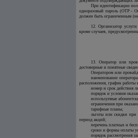
документе подтверждающих ли
При идентификации поль
одноразовый пароль (OTP - On
должен быть ограниченным (не
12. Организатор услуги
кроме случаев, предусмотренн
13. Оператор или пров
достоверные и понятные сведе
Оператором или провайд
наименование оператора
расположения, график работы 
номер и срок действия л
порядок и условия оказа
используемые абонентск
ограничения при оказани
тарифные планы;
льготы или скидки при 
период акций;
перечень платных и бесп
сроки и формы оплаты ус
порядок рассмотрения за