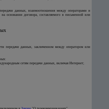
 передачи данных, взаимоотношения между операторами и
 на основании договора, составляемого в письменной или
НЫХ
сети передачи данных, заключенном между оператором или
ных:
еждународным сетям передачи данных, включая Интернет;
переделенном в
Законе
"О телекоммуникациях"
.