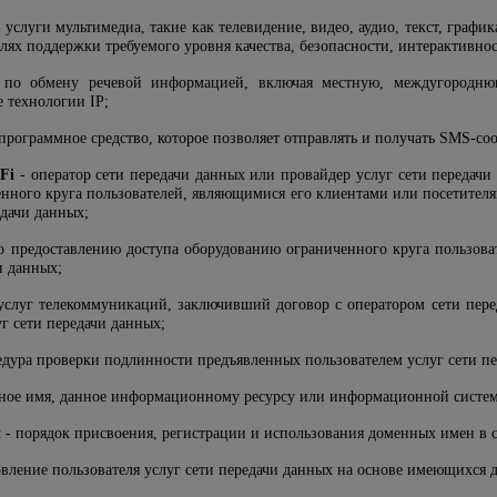
 услуги мультимедиа, такие как телевидение, видео, аудио, текст, графи
елях поддержки требуемого уровня качества, безопасности, интерактивно
 по обмену речевой информацией, включая местную, междугородню
 технологии IP;
программное средство, которое позволяет отправлять и получать SMS-со
Fi
- оператор сети передачи данных или провайдер услуг сети передач
нного круга пользователей, являющимися его клиентами или посетител
едачи данных;
о предоставлению доступа оборудованию ограниченного круга пользова
и данных;
услуг телекоммуникаций, заключивший договор с оператором сети пере
г сети передачи данных;
едура проверки подлинности предъявленных пользователем услуг сети 
ное имя, данное информационному ресурсу или информационной системе
н
- порядок присвоения, регистрации и использования доменных имен в с
овление пользователя услуг сети передачи данных на основе имеющихся 