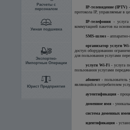
Расчеты с
IP-телевидение (IPTV)
-
персоналом
протокола IP, управляемые в ц
IP-телефония
- услуга
коммутацией пакетов на основе
Умная подшивка
SMS-шлюз
- аппаратно-
организатор услуги Wi-
доступ оборудованию ограниче
для пользования услугами пер
Экспортно-
Импортные Операции
услуги Wi-Fi
- услуга п
пользования услугами передач
абонент
- пользователь 
являющийся потребителем услу
Юрист Предприятия
аутентификация
- проц
доменное имя
- уникаль
система доменных име
идентификация
- устан