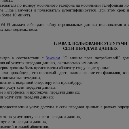
чность.
зователя по номеру мобильного телефона на мобильный телефонный но
e Time Password) и пользователь аутентифицируется. При этом срок а
 более 10 минут).
 Wi-Fi должен соблюдать тайну персональных данных пользователя и 
ых законодательством.
ГЛАВА 3. ПОЛЬЗОВАНИЕ УСЛУГАМИ
СЕТИ ПЕРЕДАЧИ ДАННЫХ
айдер в соответствии с
Законом
"О защите прав потребителей" долж
ния об услугах передачи данных, оказываемых им самим.
ером должны быть представлены абоненту следующие данные:
 или провайдера, его почтовый адрес, наименование его филиалов, вз
и контактные телефоны;
ицензии, выданной оператору или провайдеру;
ния услуг сети передачи данных;
ие интерфейсы и протоколы передачи данных;
и услуг сети передачи данных;
предоставлении услуг доступа к сети передачи данных в рамках опре
латных услуг доступа к сети передачи данных;
луг сети передачи данных;
явлений и жалоб абонентов;