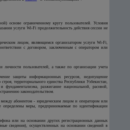
ной) основе ограниченному кругу пользователей. Условия
азании услуги Wi-Fi продолжительность действия сессии не
дическим лицом, являющимся организатором услуги Wi-Fi,
соответствии с договором, заключенным с оператором или
и личности пользователей, а также по организации учета
печение защиты информационных ресурсов, недопущение
троя, территориального единства Республики Узбекистан,
 и фундаментализма, разжигание национальной, расовой,
странению законодательством.
ым между абонентом - юридическим лицом и оператором или
же определены меры, предпринимаемые по идентификации
лефона или на основании других регистрационных данных
бные сведения), осуществленных на основании сведений в