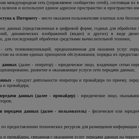
ная международная сеть (управляемое сообщество сетей), состоящая из 
 шлюзов и используют единое адресное пространство и пространство им
оступа к Интернету
- место оказания пользователям платных или беспла
нос данных (представленных в цифровой форме, годных для обработки 
ений, динамических изображений (видео) и других) в виде двои
о, для последующей обработки средствами вычислительной техники;
- сеть телекоммуникаций, предназначенная для оказания услуг пе
стан на основе единых принципов обслуживания, порядка их предоставл
и данных
(далее - оператор) - юридическое лицо, владеющее сетью пер
кционирование, развитие и оказывающее услуги сети передачи данных;
данных
- продукт деятельности оператора и провайдера по приему, пере
а и провайдера;
передачи данных (далее - провайдер)
- юридическое лицо, оказывающ
аторов;
ти передачи данных (далее - пользователь)
- физическое или юридиче
а по предоставлению технических ресурсов для размещения информации н
ра и провайдера, связанная с оказанием услуг передачи данных на терри