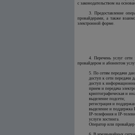
с законодательством на основ
3. Предоставление опе
провайдерами, а также взаим
электронной форме.
4. Перечень услуг сети
провайдером и абонентом услу
5. По сетям передачи да
доступ к сети передачи 
доступ к информационны
прием и передача электр
криптографическая и ин
выделение подсети;
регистрация и поддержа
выделение и поддержка I
IP-телефония и IP-телев
услуги хостинга.
Оператор или провайдер 
6. В чрезвычайных ситуа