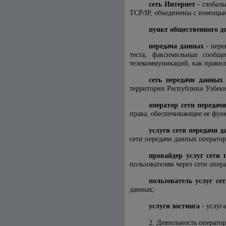
сеть Интернет
- глобаль
ТСР/IP, объединены с помощью
пункт общественного д
передача данных
- пере
теста, факсимильных сообщ
телекоммуникаций, как правил
сеть передачи данных
территории Республики Узбеки
оператор сети передач
права, обеспечивающее ее фун
услуги сети передачи 
сети передачи данных оператор
провайдер услуг сети 
пользователям через сети опер
пользователь услуг се
данных;
услуги хостинга
- услуг
2. Деятельность операто