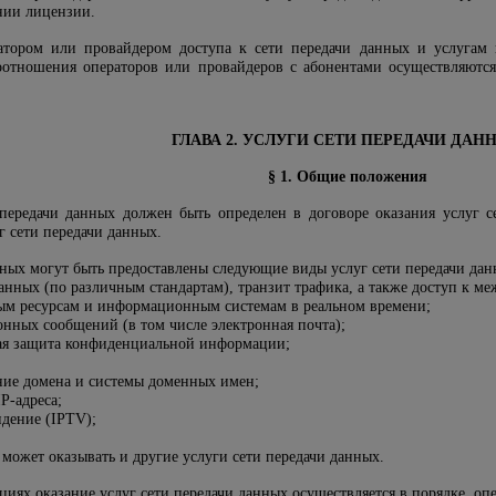
ании лицензии.
ратором или провайдером доступа к сети передачи данных и услугам
оотношения операторов или провайдеров с абонентами осуществляются
ГЛАВА 2. УСЛУГИ СЕТИ ПЕРЕДАЧИ ДАН
§ 1. Общие положения
 передачи данных должен быть определен в договоре оказания услуг 
г сети передачи данных.
нных могут быть предоставлены следующие виды услуг сети передачи дан
данных (по различным стандартам), транзит трафика, а также доступ к м
м ресурсам и информационным системам в реальном времени;
онных сообщений (в том числе электронная почта);
ая защита конфиденциальной информации;
ние домена и системы доменных имен;
P-адреса;
идение (IPTV);
может оказывать и другие услуги сети передачи данных.
циях оказание услуг сети передачи данных осуществляется в порядке, о