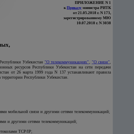
ПРИЛОЖЕНИЕ
N
1
к
Приказу
министра РИТК
от 21.05.2018 г. N 173,
зарегистрированному МЮ
10.07.2018 г. N 3038
ных,
 Республики Узбекистан
"О телекоммуникациях"
,
"О связи"
,
онных ресурсов Республики Узбекистан на сети передачи
тан от 26 марта 1999 года N 137 устанавливают правила
на территории Республики Узбекистан.
етями мобильной связи и другими сетями телекоммуникаций;
тями и другими сетями телекоммуникаций;
токолами TCP/IP;