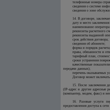
телефонные номера спра
сведения о системе инф
сведения о зоне обслужи
14. В договоре, заключ
дату и место заключения
наименование оператора
реквизиты расчетного сч
реквизиты выданной опе
срок действия договора;
сведения об абоненте;
форма и порядок расчета
права, обязанности и отв
тарифный план, стоимост
сроки устранения повре
качественные показател
передачи данных);
перечень оказываемых ус
Договор может включать 
15. После заключения д
(IP-адрес и другие адресные 
(компьютер, модем, факс) и н
16. Разовые услуги п
предоставления доступа к сети